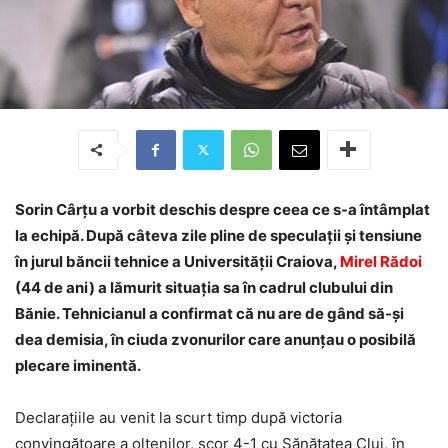
Sorin Cârțu a vorbit deschis despre ceea ce s-a întâmplat
la echipă. După câteva zile pline de speculații și tensiune
în jurul băncii tehnice a Universității Craiova,
Mirel Rădoi
(44 de ani) a lămurit situația sa în cadrul clubului din
Bănie. Tehnicianul a confirmat că nu are de gând să-și
dea demisia, în ciuda zvonurilor care anunțau o posibilă
plecare iminentă.
Declarațiile au venit la scurt timp după victoria
convingătoare a oltenilor, scor 4-1 cu Sănătatea Cluj, în