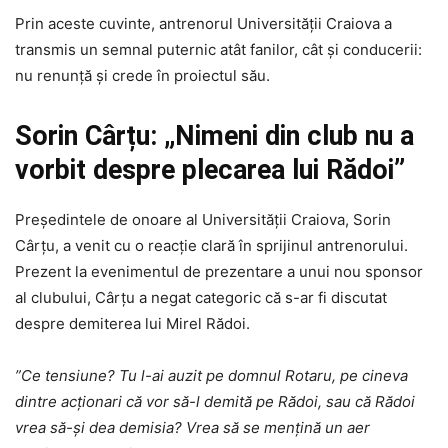
Prin aceste cuvinte, antrenorul Universității Craiova a
transmis un semnal puternic atât fanilor, cât și conducerii:
nu renunță și crede în proiectul său.
Sorin Cârțu: „Nimeni din club nu a
vorbit despre plecarea lui Rădoi”
Președintele de onoare al Universității Craiova, Sorin
Cârțu, a venit cu o reacție clară în sprijinul antrenorului.
Prezent la evenimentul de prezentare a unui nou sponsor
al clubului, Cârțu a negat categoric că s-ar fi discutat
despre demiterea lui Mirel Rădoi.
”Ce tensiune? Tu l-ai auzit pe domnul Rotaru, pe cineva
dintre acționari că vor să-l demită pe Rădoi, sau că Rădoi
vrea să-și dea demisia? Vrea să se mențină un aer