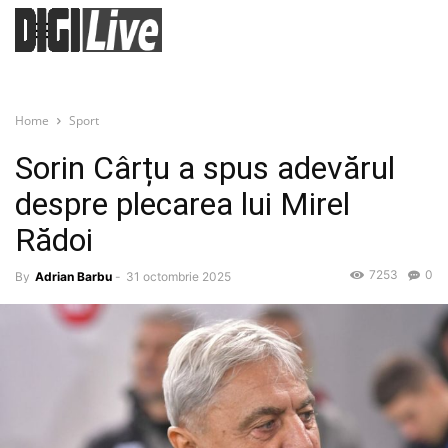
Home
Sport
Sorin Cârțu a spus adevărul
despre plecarea lui Mirel
Rădoi
7253
0
By
Adrian Barbu
-
31 octombrie 2025