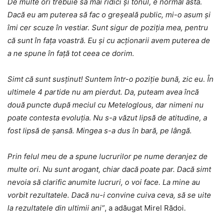
De multe ori trebuie să mai ridici și tonul, e normal asta.
Dacă eu am puterea să fac o greșeală public, mi-o asum și
îmi cer scuze în vestiar. Sunt sigur de poziția mea, pentru
că sunt în fața voastră. Eu și cu acționarii avem puterea de
a ne spune în față tot ceea ce dorim.
Simt că sunt susținut! Suntem într-o poziție bună, zic eu. În
ultimele 4 partide nu am pierdut. Da, puteam avea încă
două puncte după meciul cu Meteloglous, dar nimeni nu
poate contesta evoluția. Nu s-a văzut lipsă de atitudine, a
fost lipsă de șansă. Mingea s-a dus în bară, pe lângă.
Prin felul meu de a spune lucrurilor pe nume deranjez de
multe ori. Nu sunt arogant, chiar dacă poate par. Dacă simt
nevoia să clarific anumite lucruri, o voi face. La mine au
vorbit rezultatele. Dacă nu-i convine cuiva ceva, să se uite
la rezultatele din ultimii ani”
, a adăugat Mirel Rădoi.