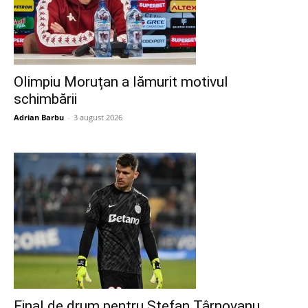
Olimpiu Moruțan a lămurit motivul
schimbării
Adrian Barbu
-
3 august 2026
Final de drum pentru Ștefan Târnovanu