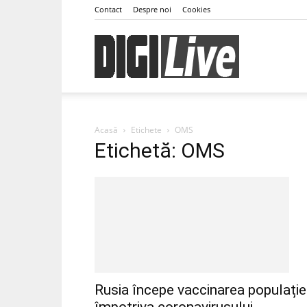
Contact
Despre noi
Cookies
DigiLive
Acasă
Etichete
OMS
Etichetă: OMS
Rusia începe vaccinarea populație