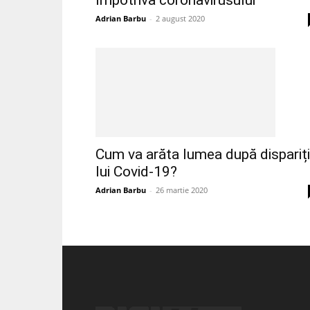
împotriva coronavirusului
Adrian Barbu
-
2 august 2020
Cum va arăta lumea după dispariț
lui Covid-19?
Adrian Barbu
-
26 martie 2020