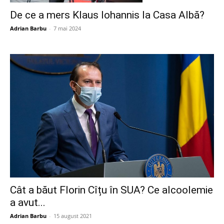
De ce a mers Klaus Iohannis la Casa Albă?
Adrian Barbu
-
7 mai 2024
Cât a băut Florin Cîțu în SUA? Ce alcoolemie
a avut...
Adrian Barbu
-
15 august 2021