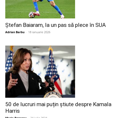
Ştefan Baiaram, la un pas să plece în SUA
Adrian Barbu
-
18 ianuarie 2026
50 de lucruri mai puțin știute despre Kamala
Harris
Maria Popescu
-
24 iulie 2024