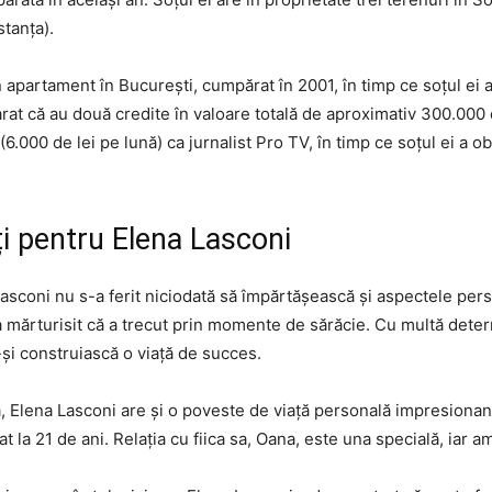
stanța).
 apartament în București, cumpărat în 2001, în timp ce soțul ei 
arat că au două credite în valoare totală de aproximativ 300.000 d
6.000 de lei pe lună) ca jurnalist Pro TV, în timp ce soțul ei a ob
ți pentru Elena Lasconi
asconi nu s-a ferit niciodată să împărtășească și aspectele perso
și a mărturisit că a trecut prin momente de sărăcie. Cu multă deter
-și construiască o viață de succes.
 Elena Lasconi are și o poveste de viață personală impresionantă.
t la 21 de ani. Relația cu fiica sa, Oana, este una specială, iar