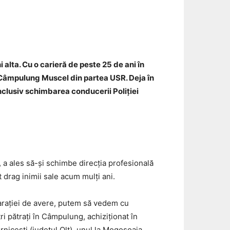
Email
 alta. Cu o carieră de peste 25 de ani în
i Câmpulung Muscel din partea USR. Deja în
inclusiv schimbarea conducerii Poliției
, a ales să-și schimbe direcția profesională
 drag inimii sale acum mulți ani.
larației de avere, putem să vedem cu
ri pătrați în Câmpulung, achiziționat în
rnicesti (județul Olt), unul la Mogoșoaia