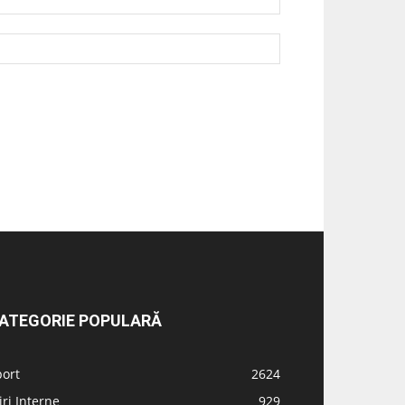
ATEGORIE POPULARĂ
port
2624
iri Interne
929