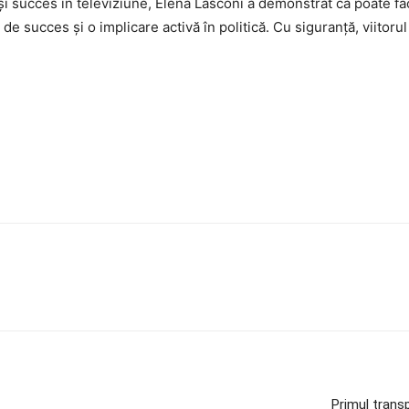
i succes în televiziune, Elena Lasconi a demonstrat că poate fac
 de succes și o implicare activă în politică. Cu siguranță, viitorul
Primul trans