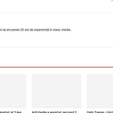
ut să am peste 20 ani de experiență în mass-media.
nunțat al 2-lea
Adi Vasile a anunțat sezonul 2
Gabi Tamaș, câșt