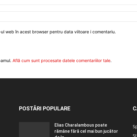
-ul web în acest browser pentru data viitoare i comentariu.
spamul.
Află cum sunt procesate datele comentariilor tale
.
POSTĂRI POPULARE
C
Elias Charalambous poate
S
rămâne fără cel mai bun jucător
Șt