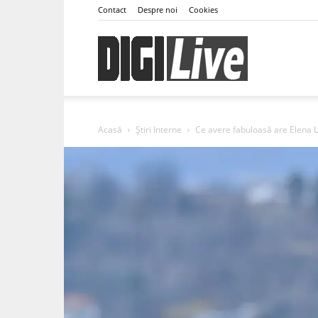
Contact
Despre noi
Cookies
DigiLive
Acasă
Știri Interne
Ce avere fabuloasă are Elena 