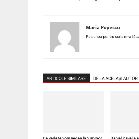
Maria Popescu
Pasiunea pentru scris m-a făc
ARTICOLE SIMILARE
DE LA ACELAȘI AUTOR
Ce vedete vom vedea la Survivor,
Daniel Pavel a a