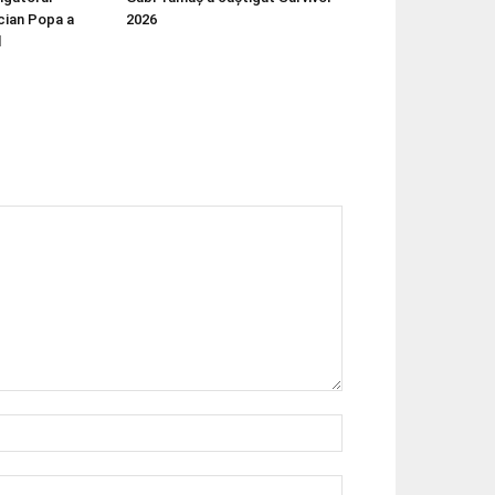
cian Popa a
2026
l