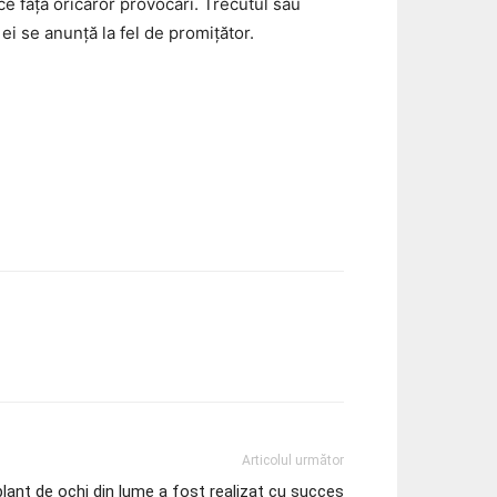
e față oricăror provocări. Trecutul său
 ei se anunță la fel de promițător.
Articolul următor
plant de ochi din lume a fost realizat cu succes