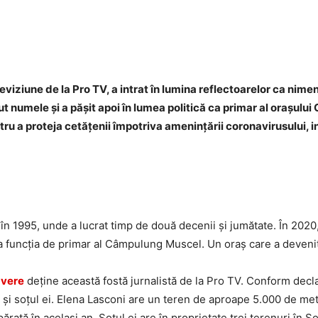
Facebook
Twitter
WhatsApp
viziune de la Pro TV, a intrat în lumina reflectoarelor ca nimeni
t numele și a pășit apoi în lumea politică ca primar al orașulu
tru a proteja cetățenii împotriva amenințării coronavirusului, 
 în 1995, unde a lucrat timp de două decenii și jumătate. În 2020
 la funcția de primar al Câmpulung Muscel. Un oraș care a devenit
avere
deține această fostă jurnalistă de la Pro TV. Conform dec
ât și soțul ei. Elena Lasconi are un teren de aproape 5.000 de met
rată în același an. Soțul ei are în proprietate trei terenuri în So