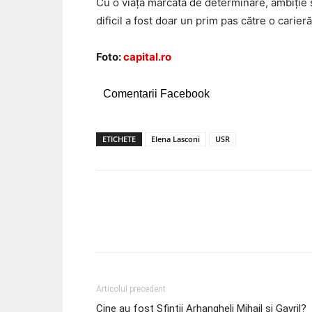
Cu o viață marcată de determinare, ambiție ș
dificil a fost doar un prim pas către o carieră
Foto:
capital.ro
Comentarii Facebook
ETICHETE
Elena Lasconi
USR
Acțiune
Articolul precedent
Cine au fost Sfinții Arhangheli Mihail și Gavril?