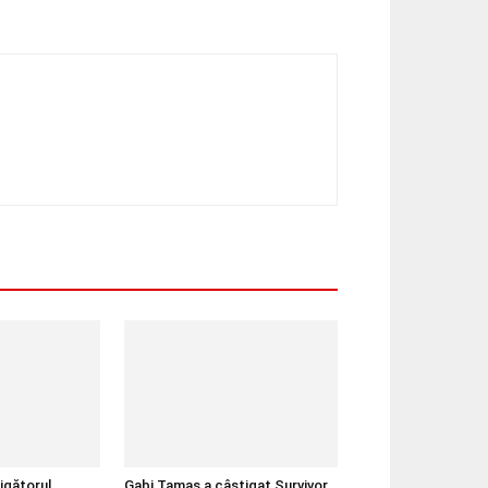
igătorul
Gabi Tamaș a câștigat Survivor