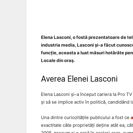
Acțiune
Elena Lasconi, o fostă prezentatoare de tele
industria media, Lasconi și-a făcut cunoscu
funcție, aceasta a luat măsuri hotărâte pen
Locale din oraș.
Averea Elenei Lasconi
Elena Lasconi și-a început cariera la Pro TV
și să se implice activ în politică, candidând
Una dintre curiozitățile publicului a fost ce
exactitate câte proprietăți deține atât ea, c
2005, precum și o casă în același oraș, cumpă