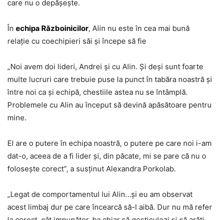
care nu o depășește.
În
echipa Războinicilor
, Alin nu este în cea mai bună
relație cu coechipieri săi și începe să fie
„Noi avem doi lideri, Andrei și cu Alin. Și deși sunt foarte
multe lucruri care trebuie puse la punct în tabăra noastră și
între noi ca și echipă, chestiile astea nu se întâmplă.
Problemele cu Alin au început să devină apăsătoare pentru
mine.
El are o putere în echipa noastră, o putere pe care noi i-am
dat-o, aceea de a fi lider și, din păcate, mi se pare că nu o
folosește corect”, a susținut Alexandra Porkolab.
„Legat de comportamentul lui Alin…și eu am observat
acest limbaj dur pe care încearcă să-l aibă. Dur nu mă refer
la corect, cât impunător, ba chiar să gesticulezi și să arăți