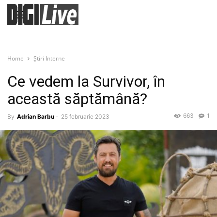
Home
Știri Interne
Ce vedem la Survivor, în
această săptămână?
663
1
By
Adrian Barbu
-
25 februarie 2023