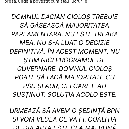
presă, unde a povestit cum stau lucrurile.
DOMNUL DACIAN CIOLOȘ TREBUIE
SĂ GĂSEASCĂ MAJORITATEA
PARLAMENTARĂ. NU ESTE TREABA
MEA. NU S-A LUAT O DECIZIE
DEFINITIVĂ. ÎN ACEST MOMENT, NU
ȘTIM NICI PROGRAMUL DE
GUVERNARE. DOMNUL CIOLOȘ
POATE SĂ FACĂ MAJORITATE CU
PSD ȘI AUR, CEI CARE L-AU
SUSȚINUT. SOLUȚIA ACOLO ESTE.
URMEAZĂ SĂ AVEM O ȘEDINȚĂ BPN
ȘI VOM VEDEA CE VA FI. COALIȚIA
DE DREAPTA ESTE CEA MAI BUNĂ