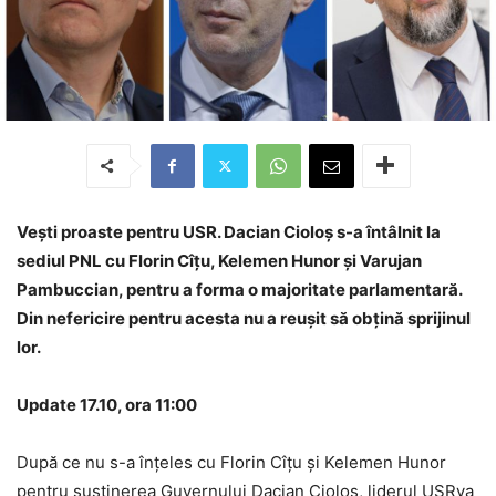
Vești proaste pentru USR. Dacian Cioloș s-a întâlnit la
sediul PNL cu Florin Cîțu, Kelemen Hunor și Varujan
Pambuccian, pentru a forma o majoritate parlamentară.
Din nefericire pentru acesta nu a reușit să obțină sprijinul
lor.
Update 17.10, ora 11:00
După ce nu s-a înțeles cu Florin Cîțu și Kelemen Hunor
pentru susținerea Guvernului Dacian Cioloș, liderul USRva