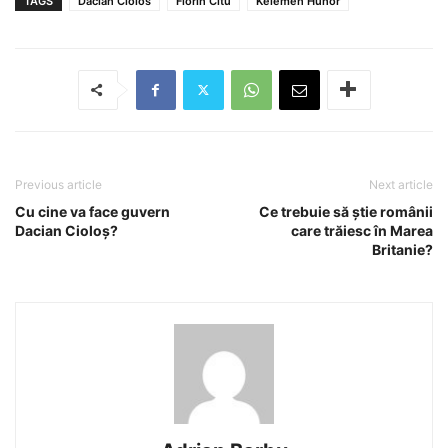
TAGS
Dacian Ciolos
Florin Citu
Kelemen Hunor
Previous article
Next article
Cu cine va face guvern
Ce trebuie să știe românii
Dacian Cioloș?
care trăiesc în Marea
Britanie?