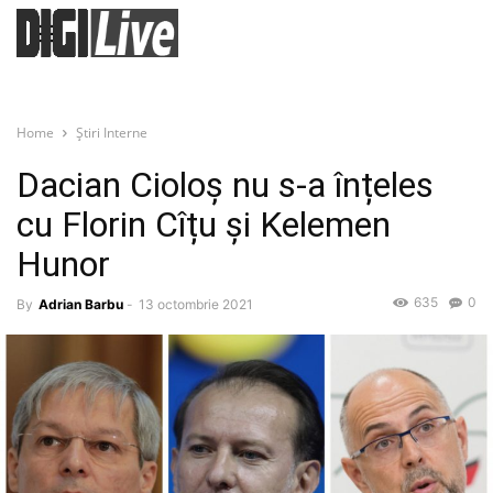
Home
Știri Interne
Dacian Cioloș nu s-a înțeles
cu Florin Cîțu și Kelemen
Hunor
635
0
By
Adrian Barbu
-
13 octombrie 2021