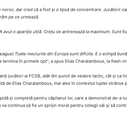
noroc, dar cred că a fost și o lipsă de concentrare. Jucătorii ca
trăm pe ce urmează.
. A avut o apariție utilă. Crețu se antrenează la maximum. Sunt foa
eague) Toate meciurile din Europa sunt dificile. E o echipă bun
 termina în primele opt”
, a spus Elias Charalambous, la flash-in
nți jucători ai FCSB, atât din punct de vedere tactic, cât și ca li
tă de Elias Charalambous, mai ales în contextul luptei strânse pe
pidă și completă pentru căpitanul lor, care a demonstrat de-a lun
va continua să fie un sprijin moral pentru colegii săi și să contri