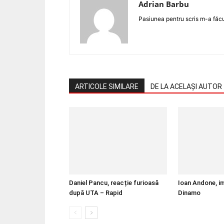
Adrian Barbu
Pasiunea pentru scris m-a făcut
ARTICOLE SIMILARE
DE LA ACELAȘI AUTOR
Daniel Pancu, reacție furioasă
Ioan Andone, i
după UTA – Rapid
Dinamo