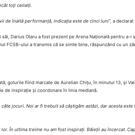
ât toți ceilalți.
 de înaltă performanță, indicația este de cinci luni”,
a declarat 
i săi, Darius Olaru a fost prezent pe Arena Națională pentru a-i
tanul FCSB-ului a transmis că se simte bine, răspunzând cu un zâ
ă, golurile fiind marcate de Aurelian Chițu, în minutul 13, și Val
ie de inspirație și coordonare în linia mediană.
 câte jocuri. Noi ar fi trebuit să câștigăm astăzi, dar acesta es
r. În ultima treime nu am fost inspirați. Băieții au încercat. Ca