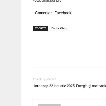
Foto:
digisport.ro
Comentarii Facebook
ETICHETE
Darius Olaru
Acțiune
Articolul precedent
Horoscop 22 ianuarie 2025. Energie și motivați