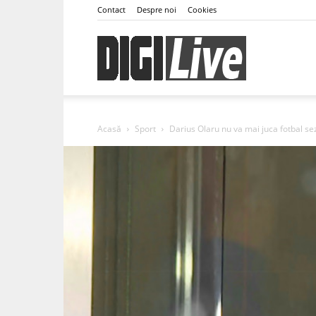
Contact
Despre noi
Cookies
DigiLive
Acasă
Sport
Darius Olaru nu va mai juca fotbal se