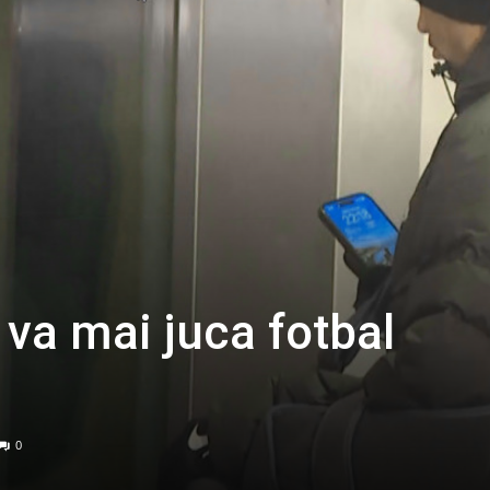
 va mai juca fotbal
0