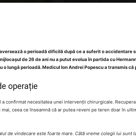
Facebook
Twitter
WhatsApp
traversează o perioadă dificilă după ce a suferit o accidentare
jlocașul de 26 de ani nu a putut evolua în partida cu Hermannsta
u o lungă perioadă. Medicul Ion Andrei Popescu a transmis că p
de operație
ul a confirmat necesitatea unei intervenții chirurgicale. Recuper
unii mai, ceea ce înseamnă că ar putea reveni pe teren doar în ult
lul de vindecare este foarte mare. Câtă vreme colegii lui sunt la