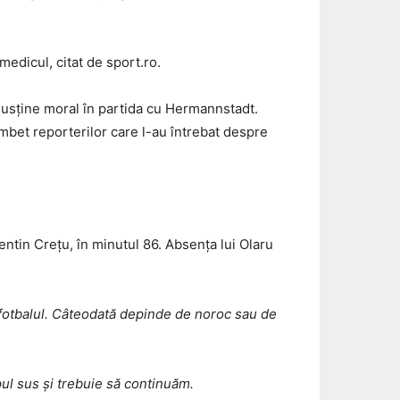
medicul, citat de sport.ro.
 susține moral în partida cu Hermannstadt.
mbet reporterilor care l-au întrebat despre
entin Crețu, în minutul 86. Absența lui Olaru
te fotbalul. Câteodată depinde de noroc sau de
pul sus și trebuie să continuăm.