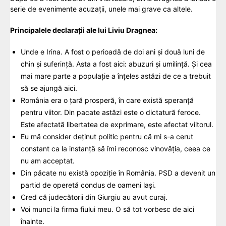
serie de evenimente acuzații, unele mai grave ca altele.
Principalele declarații ale lui Liviu Dragnea:
Unde e Irina. A fost o perioadă de doi ani și două luni de
chin și suferință. Asta a fost aici: abuzuri și umilință. Și cea
mai mare parte a populație a înțeles astăzi de ce a trebuit
să se ajungă aici.
România era o țară prosperă, în care există speranță
pentru viitor. Din pacate astăzi este o dictatură feroce.
Este afectată libertatea de exprimare, este afectat viitorul.
Eu mă consider deținut politic pentru că mi s-a cerut
constant ca la instanță să îmi reconosc vinovăția, ceea ce
nu am acceptat.
Din păcate nu există opoziție în România. PSD a devenit un
partid de operetă condus de oameni lași.
Cred că judecătorii din Giurgiu au avut curaj.
Voi munci la firma fiului meu. O să tot vorbesc de aici
înainte.