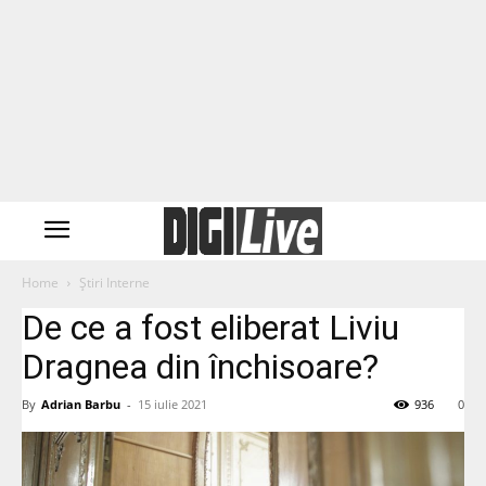
Home
Știri Interne
De ce a fost eliberat Liviu
Dragnea din închisoare?
By
Adrian Barbu
-
15 iulie 2021
936
0