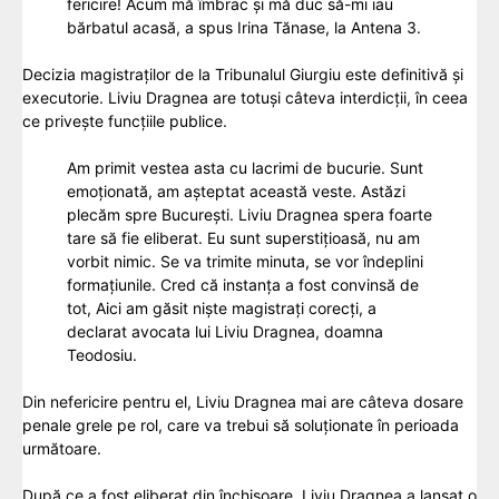
fericire! Acum mă îmbrac și mă duc să-mi iau
bărbatul acasă, a spus Irina Tănase, la Antena 3.
Decizia magistraților de la Tribunalul Giurgiu este definitivă și
executorie. Liviu Dragnea are totuși câteva interdicții, în ceea
ce priveşte funcțiile publice.
Am primit vestea asta cu lacrimi de bucurie. Sunt
emoționată, am așteptat această veste. Astăzi
plecăm spre București. Liviu Dragnea spera foarte
tare să fie eliberat. Eu sunt superstițioasă, nu am
vorbit nimic. Se va trimite minuta, se vor îndeplini
formațiunile. Cred că instanța a fost convinsă de
tot, Aici am găsit niște magistrați corecți, a
declarat avocata lui Liviu Dragnea, doamna
Teodosiu.
Din nefericire pentru el, Liviu Dragnea mai are câteva dosare
penale grele pe rol, care va trebui să soluționate în perioada
următoare.
După ce a fost eliberat din închisoare, Liviu Dragnea a lansat o