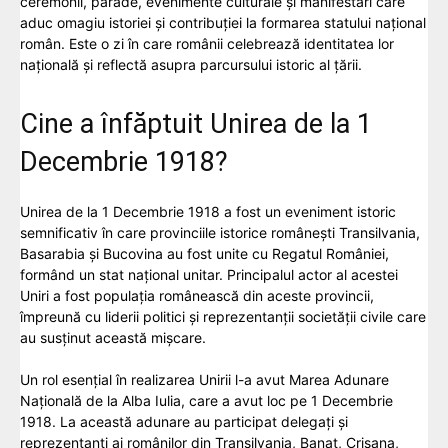
ceremonii, parade, evenimente culturale și manifestări care
aduc omagiu istoriei și contribuției la formarea statului național
român. Este o zi în care românii celebrează identitatea lor
națională și reflectă asupra parcursului istoric al țării.
Cine a înfăptuit Unirea de la 1
Decembrie 1918?
Unirea de la 1 Decembrie 1918 a fost un eveniment istoric
semnificativ în care provinciile istorice românești Transilvania,
Basarabia și Bucovina au fost unite cu Regatul României,
formând un stat național unitar. Principalul actor al acestei
Uniri a fost populația românească din aceste provincii,
împreună cu liderii politici și reprezentanții societății civile care
au susținut această mișcare.
Un rol esențial în realizarea Unirii l-a avut Marea Adunare
Națională de la Alba Iulia, care a avut loc pe 1 Decembrie
1918. La această adunare au participat delegați și
reprezentanți ai românilor din Transilvania, Banat, Crișana,