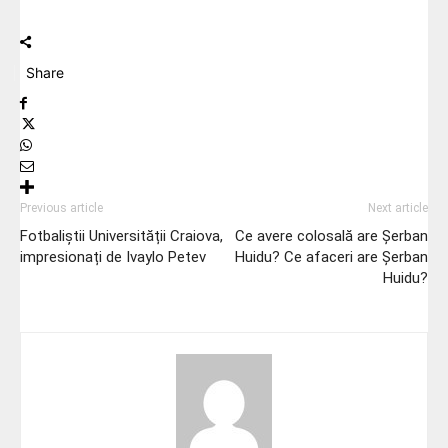
Share
Previous article
Next article
Fotbaliștii Universității Craiova,
Ce avere colosală are Șerban
impresionați de Ivaylo Petev
Huidu? Ce afaceri are Șerban
Huidu?