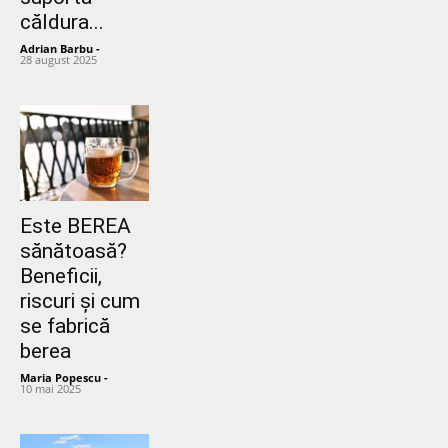
căldura...
Adrian Barbu
-
28 august 2025
Este BEREA
sănătoasă?
Beneficii,
riscuri și cum
se fabrică
berea
Maria Popescu
-
10 mai 2025