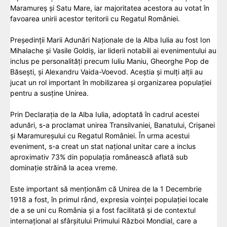
Maramureș și Satu Mare, iar majoritatea acestora au votat în
favoarea unirii acestor teritorii cu Regatul României.
Președinții Marii Adunări Naționale de la Alba Iulia au fost Ion
Mihalache și Vasile Goldiș, iar liderii notabili ai evenimentului au
inclus pe personalități precum Iuliu Maniu, Gheorghe Pop de
Băsești, și Alexandru Vaida-Voevod. Aceștia și mulți alții au
jucat un rol important în mobilizarea și organizarea populației
pentru a susține Unirea.
Prin Declarația de la Alba Iulia, adoptată în cadrul acestei
adunări, s-a proclamat unirea Transilvaniei, Banatului, Crișanei
și Maramureșului cu Regatul României. În urma acestui
eveniment, s-a creat un stat național unitar care a inclus
aproximativ 73% din populația românească aflată sub
dominație străină la acea vreme.
Este important să menționăm că Unirea de la 1 Decembrie
1918 a fost, în primul rând, expresia voinței populației locale
de a se uni cu România și a fost facilitată și de contextul
internațional al sfârșitului Primului Război Mondial, care a