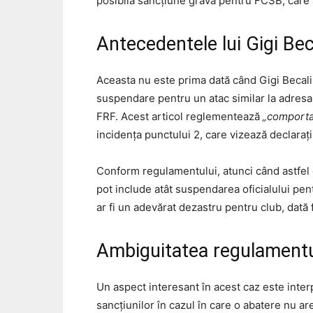
posibilă sancțiune gravă pentru FCSB, care a
Antecedentele lui Gigi Bec
Aceasta nu este prima dată când Gigi Becali 
suspendare pentru un atac similar la adresa a
FRF. Acest articol reglementează
„comportam
incidența punctului 2, care vizează declaraț
Conform regulamentului, atunci când astfel de
pot include atât suspendarea oficialului pent
ar fi un adevărat dezastru pentru club, dată f
Ambiguitatea regulamentulu
Un aspect interesant în acest caz este interp
sancțiunilor în cazul în care o abatere nu a