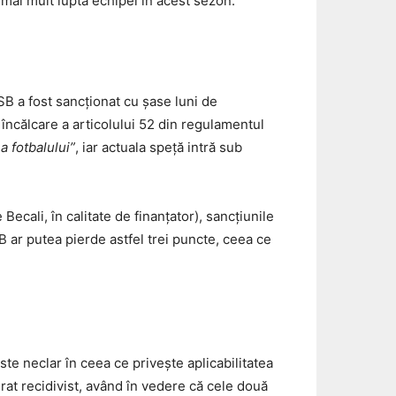
mai mult lupta echipei în acest sezon.
SB a fost sancționat cu șase luni de
 încălcare a articolului 52 din regulamentul
a fotbalului”
, iar actuala speță intră sub
ecali, în calitate de finanțator), sancțiunile
B ar putea pierde astfel trei puncte, ceea ce
ste neclar în ceea ce privește aplicabilitatea
rat recidivist, având în vedere că cele două