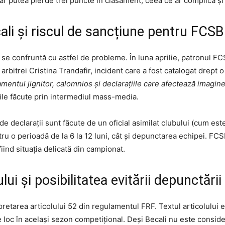
r putea pierde trei puncte în clasament, ceea ce ar complica și 
ali și riscul de sancțiune pentru FCSB
se confruntă cu astfel de probleme. În luna aprilie, patronul FC
rbitrei Cristina Trandafir, incident care a fost catalogat drept o
entul jignitor, calomnios și declarațiile care afectează imagine
iile făcute prin intermediul mass-media.
 declarații sunt făcute de un oficial asimilat clubului (cum este B
ru o perioadă de la 6 la 12 luni, cât și depunctarea echipei. FCS
iind situația delicată din campionat.
i și posibilitatea evitării depunctării
retarea articolului 52 din regulamentul FRF. Textul articolului e
re loc în același sezon competițional. Deși Becali nu este conside