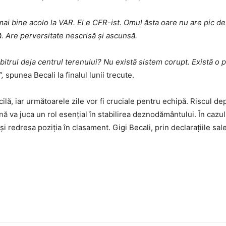
ai bine acolo la VAR. El e CFR-ist. Omul ăsta oare nu are pic de 
tă. Are perversitate nescrisă și ascunsă.
rbitrul deja centrul terenului? Nu există sistem corupt. Există o 
”,
spunea Becali la finalul lunii trecute.
icilă, iar următoarele zile vor fi cruciale pentru echipă. Riscul de
ină
va juca un rol esențial în stabilirea deznodământului. În cazu
i redresa poziția în clasament. Gigi Becali, prin declarațiile sale,