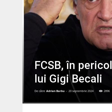
FCSB, în perico
lui Gigi Becali
De către
Adrian Barbu
-
20 septembrie 2024
2896