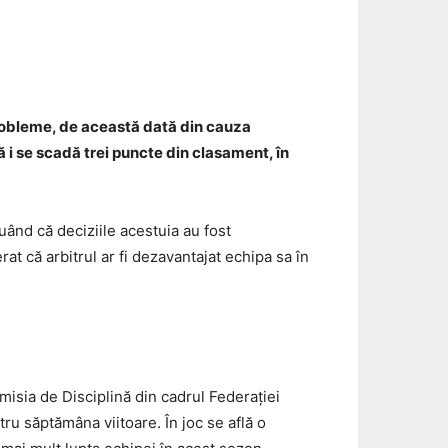
Email
 probleme, de această dată din cauza
ă i se scadă trei puncte din clasament, în
nuând că deciziile acestuia au fost
at că arbitrul ar fi dezavantajat echipa sa în
misia de Disciplină din cadrul Federației
tru săptămâna viitoare. În joc se află o