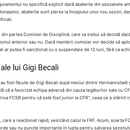
egulamentul nu specifică explicit dacă abaterile din sezoanele an
artonașelor, abaterile sunt șterse la începutul unui nou sezon, dar
iciali.
din partea Comisiei de Disciplină, care va trebui să decidă dacă s
zonul anterior sau nu. Dacă membrii comisiei vor decide să apli
li ar putea fi sancționat cu o suspendare de 12 luni, fără ca echi
ale lui Gigi Becali
 au fost făcute de Gigi Becali după meciul dintre Hermannstadt ș
B că a favorizat echipa adversă din cauza legăturilor sale cu CFR
triva FCSB pentru că este fost junior la CFR”
, ceea ce a stârnit i
, care a reacționat rapid, sesizând cazul la FRF. Acum, soarta F
ierde sau nu puncte importante în lupta pentru salvarea sezonulu