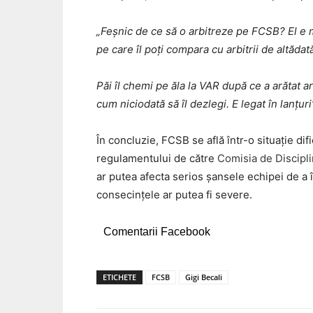
„Feșnic de ce să o arbitreze pe FCSB? El e m
pe care îl poți compara cu arbitrii de altăda
Păi îl chemi pe ăla la VAR după ce a arătat a
cum niciodată să îl dezlegi. E legat în lanțuri
În concluzie, FCSB se află într-o situație dif
regulamentului de către
Comisia de Discipl
ar putea afecta serios șansele echipei de a îș
consecințele ar putea fi severe.
Comentarii Facebook
ETICHETE
FCSB
Gigi Becali