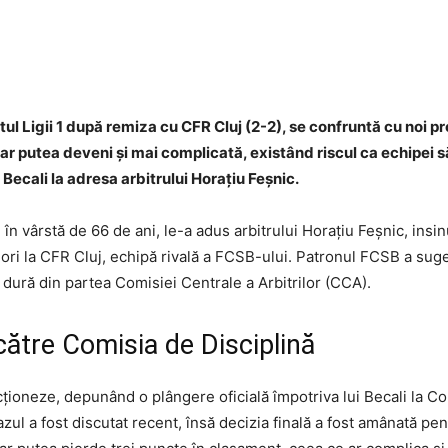
Facebook
Twitter
WhatsApp
tul Ligii 1 după remiza cu CFR Cluj (2-2), se confruntă cu noi
i ar putea deveni și mai complicată, existând riscul ca echipei s
Becali la adresa arbitrului Horațiu Feșnic.
, în vârstă de 66 de ani, le-a adus arbitrului Horațiu Feșnic, insi
iori la CFR Cluj, echipă rivală a FCSB-ului. Patronul FCSB a suger
 dură din partea Comisiei Centrale a Arbitrilor (CCA).
către Comisia de Disciplină
cționeze, depunând o plângere oficială împotriva lui Becali la Co
zul a fost discutat recent, însă decizia finală a fost amânată pen