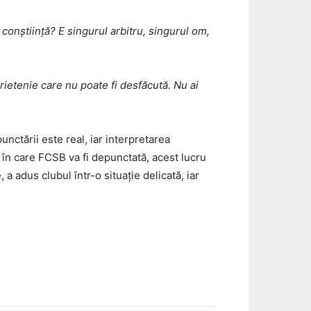
conștiință? E singurul arbitru, singurul om,
prietenie care nu poate fi desfăcută. Nu ai
punctării este real, iar interpretarea
l în care FCSB va fi depunctată, acest lucru
 a adus clubul într-o situație delicată, iar