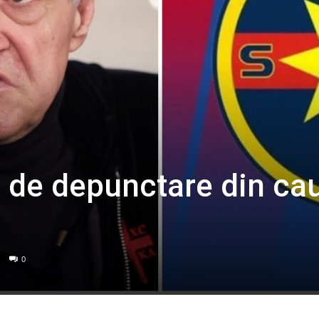
l de depunctare din ca
0