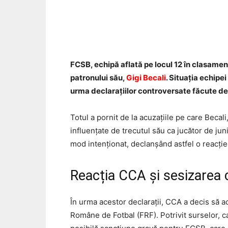
Acțiune
FCSB, echipă aflată pe locul 12 în clasamen
patronului său,
Gigi Becali
. Situația echipe
urma declarațiilor controversate făcute de 
Totul a pornit de la acuzațiile pe care Becali
influențate de trecutul său ca jucător de jun
mod intenționat, declanșând astfel o reacție
Reacția CCA și sesizarea 
În urma acestor declarații, CCA a decis să a
Române de Fotbal (FRF). Potrivit surselor, ca