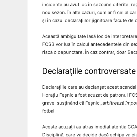
incidente au avut loc în sezoane diferite, r
nou sezon. În alte cazuri, cum ar fi cel al c
și în cazul declarațiilor jignitoare făcute de of
Această ambiguitate lasă loc de interpretare 
FCSB vor lua în calcul antecedentele din se
riscă o depunctare. În caz contrar, doar Beca
Declarațiile controversate 
Declarațiile care au declanșat acest scandal
Horațiu Feșnic a fost acuzat de patronul FCS
grave, susținând că Feșnic
„arbitrează împo
fotbal.
Aceste acuzații au atras imediat atenția CCA
Disciplină, care va decide dacă echipa va p