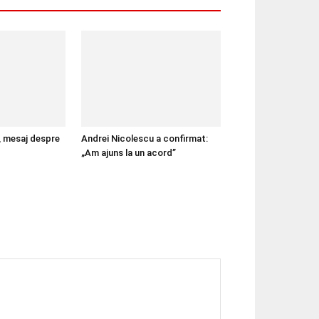
, mesaj despre
Andrei Nicolescu a confirmat:
„Am ajuns la un acord”