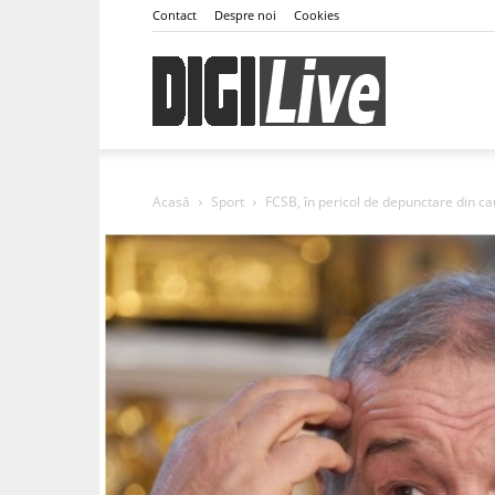
Contact
Despre noi
Cookies
DigiLive
Acasă
Sport
FCSB, în pericol de depunctare din cau