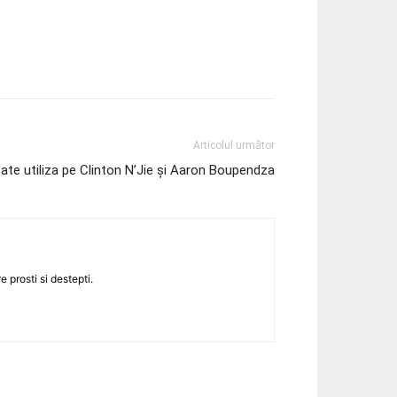
Articolul următor
oate utiliza pe Clinton N’Jie și Aaron Boupendza
 prosti si destepti.