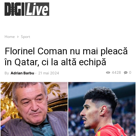
Home
Sport
Florinel Coman nu mai pleacă
în Qatar, ci la altă echipă
4428
0
By
Adrian Barbu
-
21 mai 2024