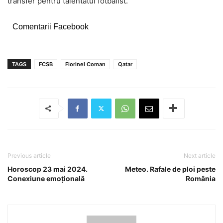
transfer pentru talentatul fotbalist.
Comentarii Facebook
TAGS
FCSB
Florinel Coman
Qatar
Previous article
Next article
Horoscop 23 mai 2024.
Meteo. Rafale de ploi peste
Conexiune emoțională
România