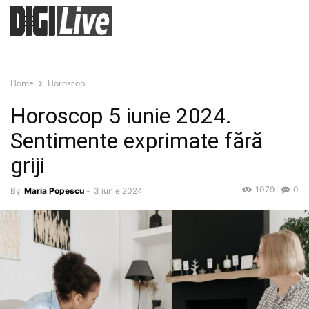
Home
Horoscop
Horoscop 5 iunie 2024.
Sentimente exprimate fără
griji
1079
0
By
Maria Popescu
-
3 iunie 2024