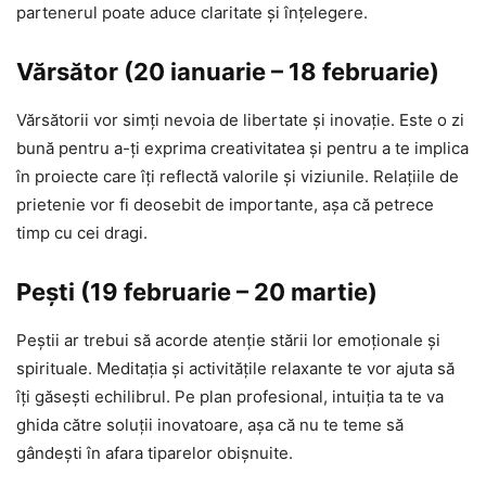
partenerul poate aduce claritate și înțelegere.
Vărsător (20 ianuarie – 18 februarie)
Vărsătorii vor simți nevoia de libertate și inovație. Este o zi
bună pentru a-ți exprima creativitatea și pentru a te implica
în proiecte care îți reflectă valorile și viziunile. Relațiile de
prietenie vor fi deosebit de importante, așa că petrece
timp cu cei dragi.
Pești (19 februarie – 20 martie)
Peștii ar trebui să acorde atenție stării lor emoționale și
spirituale. Meditația și activitățile relaxante te vor ajuta să
îți găsești echilibrul. Pe plan profesional, intuiția ta te va
ghida către soluții inovatoare, așa că nu te teme să
gândești în afara tiparelor obișnuite.