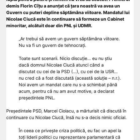
demis Florin Cîțu a anunțat că țara noastră va avea un
Guvern cu puteri depline săptămâna viitoare. Mandatul lui
Nicolae Ciucă este în continuare să formeze un Cabinet
minoritar, alcătuit doar din PNL și UDMR.
„Ar trebui să avem un guvern săptămâna viitoare.
Nu va fi un guvern de tehnocrați.
Toate sunt scenarii. Nicio discuție… eu nu știu
dacă domnul Nicolae Ciucă atunci când a
discutat cu cei de la PSD (…), cu cei de la USR…
nu cred că a fost discutată (această soluție – n.r.).
Noi avem un mandat care nu s-a schimbat până
acum, pentru că nu am avut motive, a declarat
președintele PNL.
Președintele PSD, Marcel Ciolacu, a mărturisit că discută în
continuare cu Nicolae Ciucă, însă nu s-a decis nimic oficial.
În ceea ce priveşte criza politică, eu fac un apel la
toţi liderii politici cu reprezentare parlamentară că