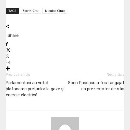
TAGS
Florin Citu
Nicolae Ciuca
Share
Previous article
Next article
Parlamentarii au votat
Sorin Pușcașu a fost angajat
plafonarea prețurilor la gaze și
ca prezentator de știri
energie electrică