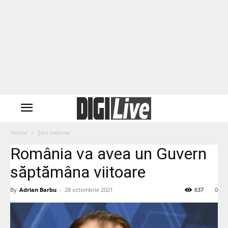
Home
Știri Interne
România va avea un Guvern
săptămâna viitoare
By
Adrian Barbu
-
28 octombrie 2021
637
0