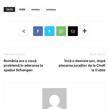
TAGS
ANM
meteo
vremea
Previous article
Next article
România are o nouă
Încă o demisie șoc, după
problemă în aderarea la
plecarea juraților de la Chefi
spațiul Schengen
la Cuțite