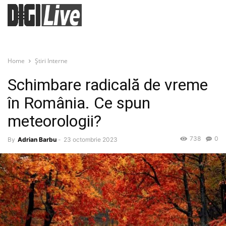
Home
Știri Interne
Schimbare radicală de vreme
în România. Ce spun
meteorologii?
738
0
By
Adrian Barbu
-
23 octombrie 2023