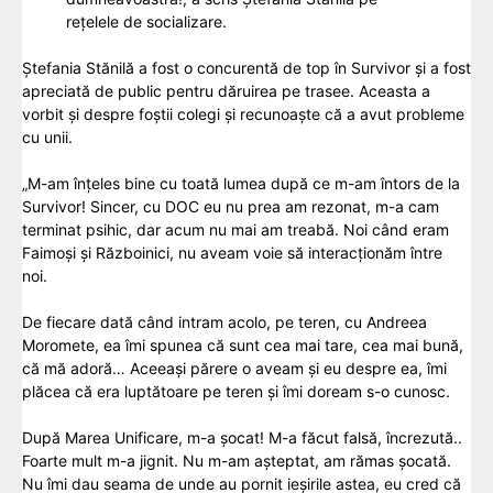
rețelele de socializare.
Ștefania Stănilă a fost o concurentă de top în Survivor și a fost
apreciată de public pentru dăruirea pe trasee. Aceasta a
vorbit și despre foștii colegi și recunoaște că a avut probleme
cu unii.
„M-am înțeles bine cu toată lumea după ce m-am întors de la
Survivor! Sincer, cu DOC eu nu prea am rezonat, m-a cam
terminat psihic, dar acum nu mai am treabă. Noi când eram
Faimoși și Războinici, nu aveam voie să interacționăm între
noi.
De fiecare dată când intram acolo, pe teren, cu Andreea
Moromete, ea îmi spunea că sunt cea mai tare, cea mai bună,
că mă adoră… Aceeași părere o aveam și eu despre ea, îmi
plăcea că era luptătoare pe teren și îmi doream s-o cunosc.
După Marea Unificare, m-a șocat! M-a făcut falsă, încrezută..
Foarte mult m-a jignit. Nu m-am așteptat, am rămas șocată.
Nu îmi dau seama de unde au pornit ieșirile astea, eu cred că