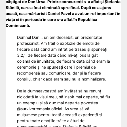
câștigat de Dan Ursa. Printre concurenți s-a aflat și Ștefania
Stănilă, care a fost eliminată spre final. După ce a ajuns
acasă, ea a mărturisit
Daniel Pavel
a avut un rol important în
viața ei în perioada în care s-a aflat în Republica
Dominicană.
Domnul Dan… un om deosebit, un prezentator
profesionist. Am trăit o explozie de emoții de
fiecare dată când am intrat pe traseu și spuneați
3,2,1, de fiecare dată când mi-ați pus la gât
colanul de imunitate, de fiecare dată când eram la
ceremonie și ne spuneați care îi premiul de
recompensă sau comunicare, dar și la fiecare
consiliu, chiar dacă eram sau nu la nominalizare.
De la dumneavoastră am învățat să nu renunț
niciodată la visul meu, să inspir mai departe, să fiu
un exemplu și să duc mai departe povestea
@survivorromania.oficial. Aș vrea să vă
mulțumesc pentru toată această experiență și
pentru toate emoțiile trăite alături de
dumneavoastră!, a scris Ștefania Stănilă pe