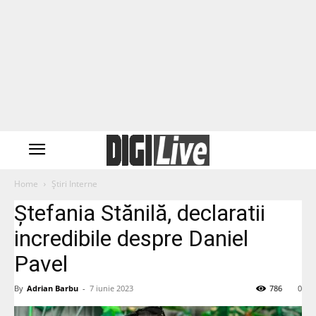
Home
Știri Interne
Ștefania Stănilă, declaratii
incredibile despre Daniel
Pavel
By
Adrian Barbu
-
7 iunie 2023
786
0