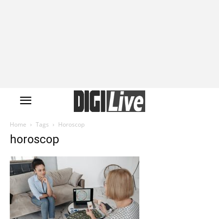
Home
Tags
Horoscop
horoscop