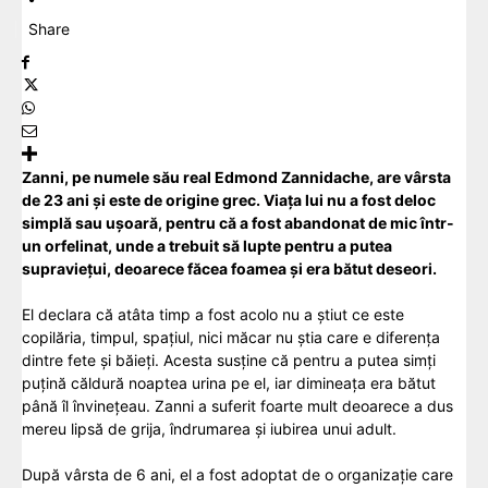
Share
Zanni, pe numele său real Edmond Zannidache, are vârsta
de 23 ani și este de origine grec.
Viața
lui nu a fost deloc
simplă sau ușoară, pentru că a fost abandonat de mic într-
un orfelinat, unde a trebuit să lupte pentru a putea
supraviețui, deoarece făcea foamea și era bătut deseori.
El declara că atâta timp a fost acolo nu a știut ce este
copilăria, timpul, spațiul, nici măcar nu știa care e diferența
dintre fete și băieți. Acesta susține că pentru a putea simți
puțină căldură noaptea urina pe el, iar dimineața era bătut
până îl învinețeau. Zanni a suferit foarte mult deoarece a dus
mereu lipsă de grija, îndrumarea și iubirea unui adult.
După vârsta de 6 ani, el a fost adoptat de o organizație care