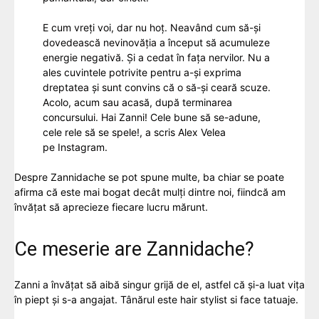
E cum vreți voi, dar nu hoț. Neavând cum să-și
dovedească nevinovăția a început să acumuleze
energie negativă. Și a cedat în fața nervilor. Nu a
ales cuvintele potrivite pentru a-și exprima
dreptatea și sunt convins că o să-și ceară scuze.
Acolo, acum sau acasă, după terminarea
concursului. Hai Zanni! Cele bune să se-adune,
cele rele să se spele!, a scris Alex Velea
pe
Instagram.
Despre Zannidache se pot spune multe, ba chiar se poate
afirma că este mai bogat decât mulți dintre noi, fiindcă am
învățat să aprecieze fiecare lucru mărunt.
Ce meserie are Zannidache?
Zanni a învățat să aibă singur grijă de el, astfel că și-a luat vița
în piept și s-a angajat. Tânărul este hair stylist si face tatuaje.