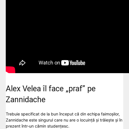
Alex Velea îl face „praf” pe
Zannidache
Trebuie specificat de la bun început că din echipa faimoșilor,
Zannidache este singurul care nu are o locuință și trăiește și în
prezent într-un cămin studențesc.