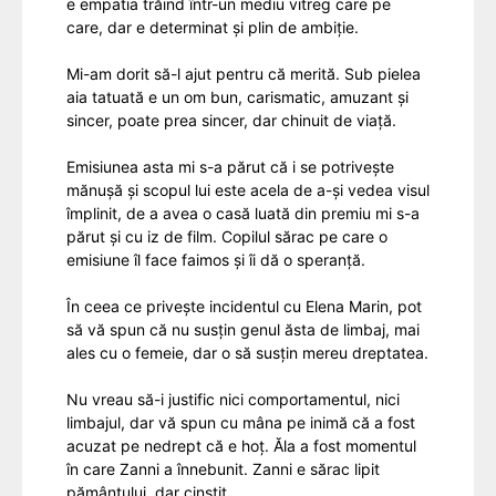
e empatia trăind într-un mediu vitreg care pe
care, dar e determinat și plin de ambiție.
Mi-am dorit să-l ajut pentru că merită. Sub pielea
aia tatuată e un om bun, carismatic, amuzant și
sincer, poate prea sincer, dar chinuit de viață.
Emisiunea asta mi s-a părut că i se potrivește
mănușă și scopul lui este acela de a-și vedea visul
împlinit, de a avea o casă luată din premiu mi s-a
părut și cu iz de film. Copilul sărac pe care o
emisiune îl face faimos și îi dă o speranță.
În ceea ce privește incidentul cu Elena Marin, pot
să vă spun că nu susțin genul ăsta de limbaj, mai
ales cu o femeie, dar o să susțin mereu dreptatea.
Nu vreau să-i justific nici comportamentul, nici
limbajul, dar vă spun cu mâna pe inimă că a fost
acuzat pe nedrept că e hoț. Ăla a fost momentul
în care Zanni a înnebunit. Zanni e sărac lipit
pământului, dar cinstit.