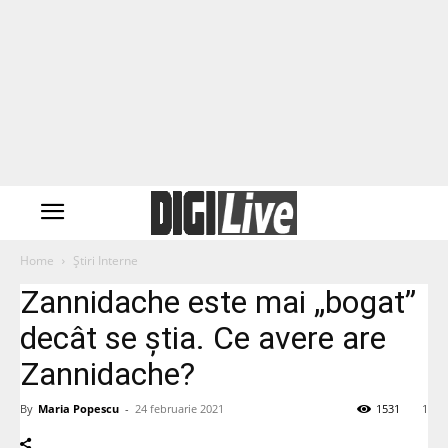
Home
Știri Interne
Zannidache este mai „bogat”
decât se ştia. Ce avere are
Zannidache?
By
Maria Popescu
-
24 februarie 2021
1531
1