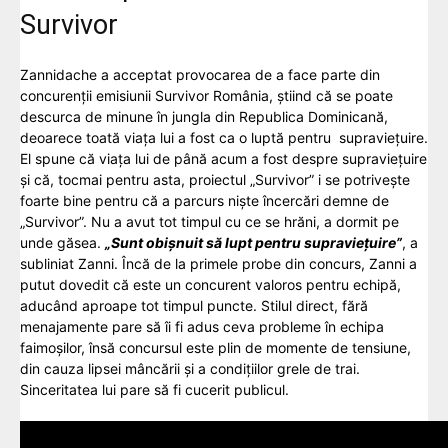
Survivor
Zannidache a acceptat provocarea de a face parte din
concurenții emisiunii Survivor România, știind că se poate
descurca de minune în jungla din Republica Dominicană,
deoarece toată viața lui a fost ca o luptă pentru supraviețuire.
El spune că viața lui de până acum a fost despre supraviețuire
și că, tocmai pentru asta, proiectul „Survivor” i se potrivește
foarte bine pentru că a parcurs niște încercări demne de
„Survivor”. Nu a avut tot timpul cu ce se hrăni, a dormit pe
unde găsea.
„Sunt obișnuit să lupt pentru supraviețuire”
, a
subliniat Zanni. Încă de la primele probe din concurs, Zanni a
putut dovedit că este un concurent valoros pentru echipă,
aducând aproape tot timpul puncte. Stilul direct, fără
menajamente pare să îi fi adus ceva probleme în echipa
faimoșilor, însă concursul este plin de momente de tensiune,
din cauza lipsei mâncării și a condițiilor grele de trai.
Sinceritatea lui pare să fi cucerit publicul.