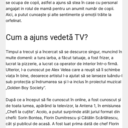
se ocupa de copii, astfel a ajuns să stea în case cu personal
angajat in rolul de mamă pentru un anumit număr de copii.
Aici, a putut cunoaște și alte sentimente și emoții trăite la
orfelinat.
Cum a ajuns vedetă TV?
Timpul a trecut și a încercat să se descurce singur, muncind în
multe domenii: a tuns iarba, a făcut tatuaje, a fost frizer, a
lucrat la pizzerie, a lucrat ca operator de interior într-o firmă.
Ulterior, l-a cunoscut pe Alex Velea care a reușit să îi schimbe
viața în bine, deoarece artistul l-a ajutat să se lanseze luându-l
sub protecția și îndrumarea sa și l-a inclus în proiectul muzical
„Golden Boy Society”.
După ce a început să fie cunoscut în online, a fost cunoscut și
de toata lumea, apărând la televizor, la Antena 1, în emisiunea
„Chefi la cuțite”. Acolo, a putut surprinde atât juriul format din
chefii: Sorin Bontea, Florin Dumitrescu și Cătălin Scărlătescu,
cât și publicul de acasă. A fost luat prima dată de chef Florin