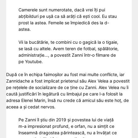
Camerele sunt numerotate, dacă vrei îți pui
abțibilduri pe ușă ca să arăți că ești cool. Eu stau
prost la astea. Femeile se împiedică des la d-
astea.
Vii la bucătărie, te combini cu o gagică la o tigaie,
se lasă cu altele. Avem teren de fotbal, spălătorie,
administrație…, a povestit Zanni într-o filmare de
pe Youtube.
După ce în echipa faimoșilor au fost mai multe conflicte, iar
Zannidache a fost implicat prietenul său Alex Velea a povestit
pe rețelele de socializare de ce ține cu Zanni. Alex Velea nu îi
caută justificări în legătură cu limbajul pe care l-a folosit la
adresa Elenei Marin, însă nu crede că amicul său este hoț, de
aceea a și cedat nervos.
Pe Zanni îl știu din 2019 și povestea lui de viață
m-a impresionat profund, e orfan, nu a simțit ce
înseamnă dragostea părintească, nu a învățat ce