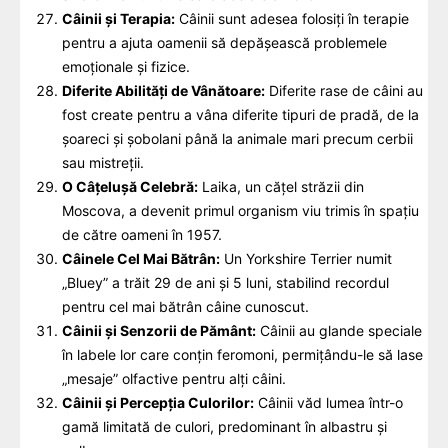
Câinii și Terapia:
Câinii sunt adesea folosiți în terapie
pentru a ajuta oamenii să depășească problemele
emoționale și fizice.
Diferite Abilități de Vânătoare:
Diferite rase de câini au
fost create pentru a vâna diferite tipuri de pradă, de la
șoareci și șobolani până la animale mari precum cerbii
sau mistreții.
O Câțelușă Celebră:
Laika, un cățel străzii din
Moscova, a devenit primul organism viu trimis în spațiu
de către oameni în 1957.
Câinele Cel Mai Bătrân:
Un Yorkshire Terrier numit
„Bluey” a trăit 29 de ani și 5 luni, stabilind recordul
pentru cel mai bătrân câine cunoscut.
Câinii și Senzorii de Pământ:
Câinii au glande speciale
în labele lor care conțin feromoni, permițându-le să lase
„mesaje” olfactive pentru alți câini.
Câinii și Percepția Culorilor:
Câinii văd lumea într-o
gamă limitată de culori, predominant în albastru și