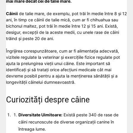
mai mare decât cei de talie mare.
Câinii
de talie mare, de exemplu, pot trăi în medie între 8 și 12
ani, în timp ce câinii de talie mică, cum ar fi chihuahua sau
bichonul maltez, pot trăi în medie între 12 și 15 ani. Există,
desigur, excepții de la aceste medii, cu unele rase de câini
trăind și peste 20 de ani.
Îngrijirea corespunzătoare, cum ar fi alimentația adecvată,
vizitele regulate la veterinar și exercițiile fizice regulate pot
ajuta la prelungirea vieții unui câine. Este important să
identificați și să tratați orice afecțiuni medicale cât mai
devreme posibil pentru a ajuta la menținerea sănătății și a
longevității câinelui dumneavoastră.
Curiozități despre câine
Diversitate Uimitoare:
Există peste 340 de rase de
câini recunoscute de diverse organizații canine în
întreaga lume.