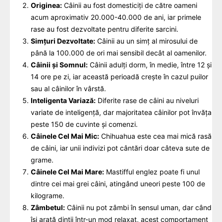
Originea:
Câinii au fost domesticiți de către oameni
acum aproximativ 20.000-40.000 de ani, iar primele
rase au fost dezvoltate pentru diferite sarcini.
Simțuri Dezvoltate:
Câinii au un simț al mirosului de
până la 100.000 de ori mai sensibil decât al oamenilor.
Câinii și Somnul:
Câinii adulți dorm, în medie, între 12 și
14 ore pe zi, iar această perioadă crește în cazul puilor
sau al câinilor în vârstă.
Inteligenta Variază:
Diferite rase de câini au niveluri
variate de inteligență, dar majoritatea câinilor pot învăța
peste 150 de cuvinte și comenzi.
Câinele Cel Mai Mic:
Chihuahua este cea mai mică rasă
de câini, iar unii indivizi pot cântări doar câteva sute de
grame.
Câinele Cel Mai Mare:
Mastifful englez poate fi unul
dintre cei mai grei câini, atingând uneori peste 100 de
kilograme.
Zâmbetul:
Câinii nu pot zâmbi în sensul uman, dar când
își arată dinții într-un mod relaxat, acest comportament