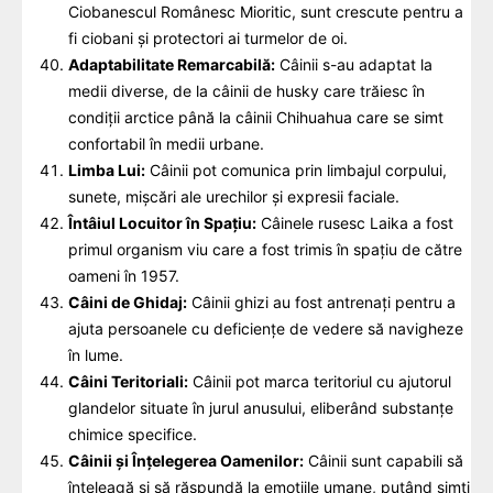
Ciobanescul Românesc Mioritic, sunt crescute pentru a
fi ciobani și protectori ai turmelor de oi.
Adaptabilitate Remarcabilă:
Câinii s-au adaptat la
medii diverse, de la câinii de husky care trăiesc în
condiții arctice până la câinii Chihuahua care se simt
confortabil în medii urbane.
Limba Lui:
Câinii pot comunica prin limbajul corpului,
sunete, mișcări ale urechilor și expresii faciale.
Întâiul Locuitor în Spațiu:
Câinele rusesc Laika a fost
primul organism viu care a fost trimis în spațiu de către
oameni în 1957.
Câini de Ghidaj:
Câinii ghizi au fost antrenați pentru a
ajuta persoanele cu deficiențe de vedere să navigheze
în lume.
Câini Teritoriali:
Câinii pot marca teritoriul cu ajutorul
glandelor situate în jurul anusului, eliberând substanțe
chimice specifice.
Câinii și Înțelegerea Oamenilor:
Câinii sunt capabili să
înțeleagă și să răspundă la emoțiile umane, putând simți