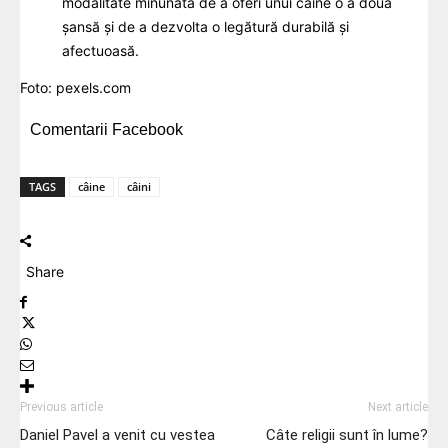
modalitate minunată de a oferi unui câine o a doua
șansă și de a dezvolta o legătură durabilă și
afectuoasă.
Foto:
pexels.com
Comentarii Facebook
TAGS
câine
câini
Share
Previous article
Next article
Daniel Pavel a venit cu vestea
Câte religii sunt în lume?