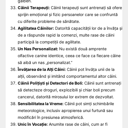
galben.
Câinii Terapeuți:
Câinii terapeuți sunt antrenați să ofere
sprijin emoțional și fizic persoanelor care se confruntă
cu diferite probleme de sănătate.
Agilitatea Câinilor:
Datorită capacității lor de a învăța și
de a răspunde rapid la comenzi, multe rase de câini
participă la competiții de agilitate.
Un Nas Personalizat:
Nu există două amprente
olfactive canine identice, ceea ce face ca fiecare câine
să aibă un nas „personalizat.”
Învățarea de la Alți Câini:
Câinii pot învăța unii de la
alții, observând și imitând comportamentul altor câini.
Câinii Polițiști și Detectori de Boli:
Câinii sunt antrenați
să detecteze droguri, explozibili și chiar boli precum
cancerul, datorită mirosului lor extrem de dezvoltat.
Sensibilitatea la Vreme:
Câinii pot simți schimbările
meteorologice, inclusiv apropierea unui furtună sau
modificări în presiunea atmosferică.
Unic în Vocație:
Anumite rase de câini, cum ar fi