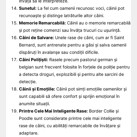
învăța să le interpreteze.
Sunetul:
La fel cum oamenii recunosc voci, câinii pot
recunoaște și distinge latrăturile altor câini.
Memorie Remarcabilă:
Câinii au o memorie remarcabilă
și pot reține comenzi sau învăța trucuri cu ușurință.
Câini de Salvare:
Unele rase de câini, cum ar fi Saint
Bernard, sunt antrenate pentru a găsi și salva oamenii
dispăruți în avalanșe sau condiții dificile.
Câini Polițiști:
Rasele precum pastorul german și
belgian sunt frecvent folosite în forțele de poliție pentru
a detecta droguri, explozibili și pentru alte sarcini de
detecție.
Câinii și Emoțiile:
Câinii pot simți emoțiile oamenilor și
sunt capabili să ofere confort și sprijin emoțional în
anumite situații.
Printre Cele Mai Inteligente Rase:
Border Collie și
Poodle sunt considerate printre cele mai inteligente
rase de câini, cu abilități remarcabile de învățare și
adaptare.