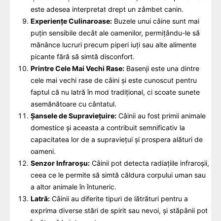
este adesea interpretat drept un zâmbet canin.
Experiențe Culinaroase:
Buzele unui câine sunt mai
puțin sensibile decât ale oamenilor, permițându-le să
mănânce lucruri precum piperi iuți sau alte alimente
picante fără să simtă disconfort.
Printre Cele Mai Vechi Rase:
Basenji este una dintre
cele mai vechi rase de câini și este cunoscut pentru
faptul că nu latră în mod tradițional, ci scoate sunete
asemănătoare cu cântatul.
Șansele de Supraviețuire:
Câinii au fost primii animale
domestice și aceasta a contribuit semnificativ la
capacitatea lor de a supraviețui și prospera alături de
oameni.
Senzor Infraroșu:
Câinii pot detecta radiațiile infraroșii,
ceea ce le permite să simtă căldura corpului uman sau
a altor animale în întuneric.
Latră:
Câinii au diferite tipuri de lătrături pentru a
exprima diverse stări de spirit sau nevoi, și stăpânii pot