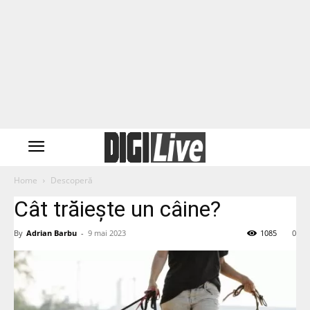
Home
Descoperă
Cât trăiește un câine?
By
Adrian Barbu
-
9 mai 2023
1085
0