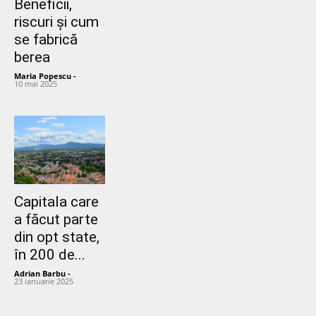
Beneficii,
riscuri și cum
se fabrică
berea
Maria Popescu
-
10 mai 2025
Capitala care
a făcut parte
din opt state,
în 200 de...
Adrian Barbu
-
23 ianuarie 2025