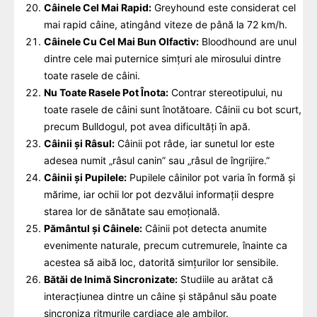
Câinele Cel Mai Rapid:
Greyhound este considerat cel
mai rapid câine, atingând viteze de până la 72 km/h.
Câinele Cu Cel Mai Bun Olfactiv:
Bloodhound are unul
dintre cele mai puternice simțuri ale mirosului dintre
toate rasele de câini.
Nu Toate Rasele Pot Înota:
Contrar stereotipului, nu
toate rasele de câini sunt înotătoare. Câinii cu bot scurt,
precum Bulldogul, pot avea dificultăți în apă.
Câinii și Râsul:
Câinii pot râde, iar sunetul lor este
adesea numit „râsul canin” sau „râsul de îngrijire.”
Câinii și Pupilele:
Pupilele câinilor pot varia în formă și
mărime, iar ochii lor pot dezvălui informații despre
starea lor de sănătate sau emoțională.
Pământul și Câinele:
Câinii pot detecta anumite
evenimente naturale, precum cutremurele, înainte ca
acestea să aibă loc, datorită simțurilor lor sensibile.
Bătăi de Inimă Sincronizate:
Studiile au arătat că
interacțiunea dintre un câine și stăpânul său poate
sincroniza ritmurile cardiace ale ambilor.