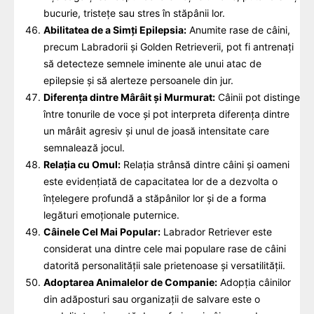
bucurie, tristețe sau stres în stăpânii lor.
Abilitatea de a Simți Epilepsia:
Anumite rase de câini,
precum Labradorii și Golden Retrieverii, pot fi antrenați
să detecteze semnele iminente ale unui atac de
epilepsie și să alerteze persoanele din jur.
Diferența dintre Mârâit și Murmurat:
Câinii pot distinge
între tonurile de voce și pot interpreta diferența dintre
un mârâit agresiv și unul de joasă intensitate care
semnalează jocul.
Relația cu Omul:
Relația strânsă dintre câini și oameni
este evidențiată de capacitatea lor de a dezvolta o
înțelegere profundă a stăpânilor lor și de a forma
legături emoționale puternice.
Câinele Cel Mai Popular:
Labrador Retriever este
considerat una dintre cele mai populare rase de câini
datorită personalității sale prietenoase și versatilității.
Adoptarea Animalelor de Companie:
Adopția câinilor
din adăposturi sau organizații de salvare este o