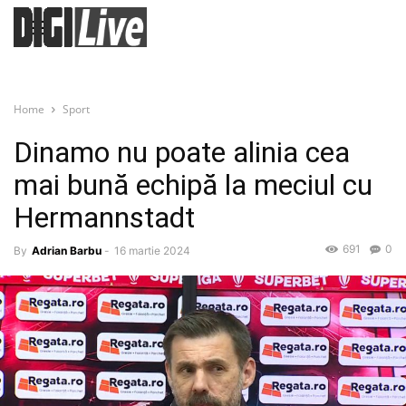
Home
Sport
Dinamo nu poate alinia cea
mai bună echipă la meciul cu
Hermannstadt
691
0
By
Adrian Barbu
-
16 martie 2024