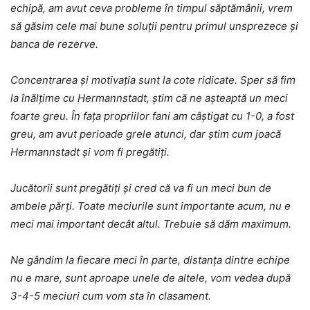
echipă, am avut ceva probleme în timpul săptămânii, vrem
să găsim cele mai bune soluții pentru primul unsprezece şi
banca de rezerve.
Concentrarea şi motivația sunt la cote ridicate. Sper să fim
la înălțime cu Hermannstadt, ştim că ne aşteaptă un meci
foarte greu. În fața propriilor fani am câştigat cu 1-0, a fost
greu, am avut perioade grele atunci, dar ştim cum joacă
Hermannstadt şi vom fi pregătiți.
Jucătorii sunt pregătiți şi cred că va fi un meci bun de
ambele părți. Toate meciurile sunt importante acum, nu e
meci mai important decât altul. Trebuie să dăm maximum.
Ne gândim la fiecare meci în parte, distanța dintre echipe
nu e mare, sunt aproape unele de altele, vom vedea după
3-4-5 meciuri cum vom sta în clasament.