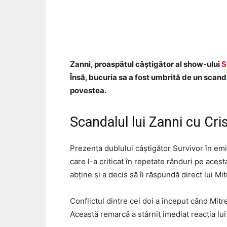
Acțiune
Zanni, proaspătul câștigător al show-ului
S
Însă, bucuria sa a fost umbrită de un scanda
povestea.
Scandalul lui Zanni cu Cris
Prezența dublului câștigător Survivor în emis
care l-a criticat în repetate rânduri pe aces
abține și a decis să îi răspundă direct lui Mi
Conflictul dintre cei doi a început când Mitre
Această remarcă a stârnit imediat reacția lui