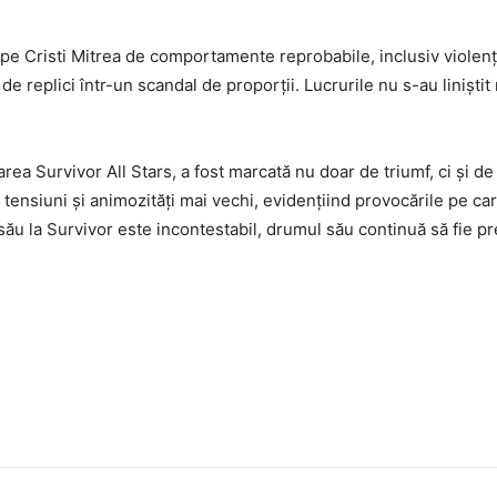
 pe Cristi Mitrea de comportamente reprobabile, inclusiv violenț
e replici într-un scandal de proporții. Lucrurile nu s-au liniștit
ea Survivor All Stars, a fost marcată nu doar de triumf, ci și de
 tensiuni și animozități mai vechi, evidențiind provocările pe car
l său la Survivor este incontestabil, drumul său continuă să fie pr