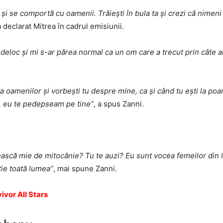
 și se comportă cu oamenii. Trăiești în bula ta și crezi că nimen
a declarat Mitrea în cadrul emisiunii.
 deloc și mi s-ar părea normal ca un om care a trecut prin câte ai
ța oamenilor și vorbești tu despre mine, ca și când tu ești la poa
a, eu te pedepseam pe tine”
, a spus Zanni.
ească mie de mitocănie? Tu te auzi? Eu sunt vocea femeilor din lu
ie toată lumea”
, mai spune Zanni.
ivor All Stars