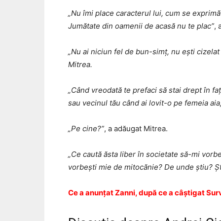
„Nu îmi place caracterul lui, cum se exprimă
Jumătate din oamenii de acasă nu te plac”
, 
„Nu ai niciun fel de bun-simț, nu ești cizelat
Mitrea.
„Când vreodată te prefaci să stai drept în fa
sau vecinul tău când ai lovit-o pe femeia ai
„Pe cine?”
, a adăugat Mitrea.
„Ce caută ăsta liber în societate să-mi vorb
vorbești mie de mitocănie? De unde știu? Șt
Ce a anunțat Zanni, după ce a câștigat Surv