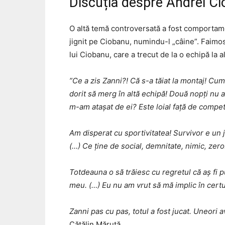
Discuția despre Andrei C
O altă temă controversată a fost comportamen
jignit pe Ciobanu, numindu-l „câine”. Faimosu
lui Ciobanu, care a trecut de la o echipă la al
”Ce a zis Zanni?! Că s-a tăiat la montaj! Cu
dorit să merg în altă echipă! Două nopți nu 
m-am atașat de ei? Este loial față de compet
Am disperat cu sportivitatea! Survivor e un 
(…) Ce ține de social, demnitate, nimic, zero
Totdeauna o să trăiesc cu regretul că aș fi p
meu. (…) Eu nu am vrut să mă implic în certu
Zanni pas cu pas, totul a fost jucat. Uneori
Cătălin Măruță.