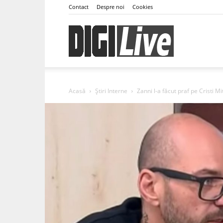
Contact
Despre noi
Cookies
DigiLive
Acasă
Știri Interne
Zanni l-a făcut praf pe Cristi Mi