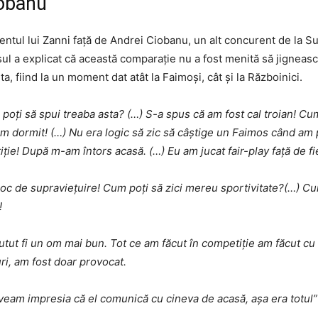
iobanu
tul lui Zanni față de Andrei Ciobanu, un alt concurent de la Surv
l a explicat că această comparație nu a fost menită să jignească c
ta, fiind la un moment dat atât la Faimoși, cât și la Războinici.
m poți să spui treaba asta? (…) S-a spus că am fost cal troian! C
am dormit! (…) Nu era logic să zic să câștige un Faimos când am 
iție! După m-am întors acasă. (…) Eu am jucat fair-play față de f
joc de supraviețuire! Cum poți să zici mereu sportivitate?(…) Cu
!
utut fi un om mai bun. Tot ce am făcut în competiție am făcut cu g
ri, am fost doar provocat.
 aveam impresia că el comunică cu cineva de acasă, așa era totul”