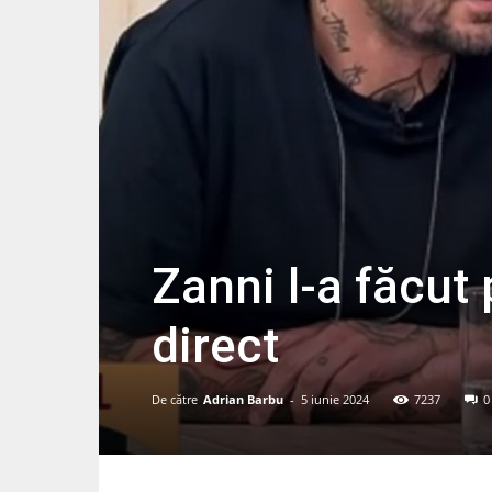
Zanni l-a făcut 
direct
De către
Adrian Barbu
-
5 iunie 2024
7237
0