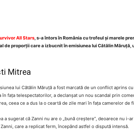
Facebook
Twitter
WhatsApp
urvivor All Stars
, s-a întors în România cu trofeul și marele pre
l de proporții care a izbucnit în emisiunea lui Cătălin Măruță, 
ti Mitrea
iunea lui Cătălin Măruță a fost marcată de un conflict aprins cu C
ta în fața telespectatorilor, a declanșat un nou scandal prin come
trea, ceea ce a dus la o ceartă de zile mari în fața camerelor de f
a a sugerat că Zanni nu are o „bună creștere”, deoarece nu i-ar fi 
 Zanni, care a replicat ferm, începând astfel o dispută intensă.