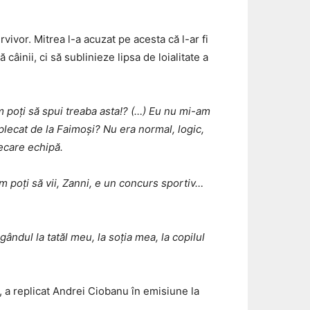
ivor. Mitrea l-a acuzat pe acesta că l-ar fi
âinii, ci să sublinieze lipsa de loialitate a
um poți să spui treaba asta!? (…) Eu nu mi-am
plecat de la Faimoși? Nu era normal, logic,
iecare echipă.
m poți să vii, Zanni, e un concurs sportiv…
ândul la tatăl meu, la soția mea, la copilul
, a replicat Andrei Ciobanu în emisiune la