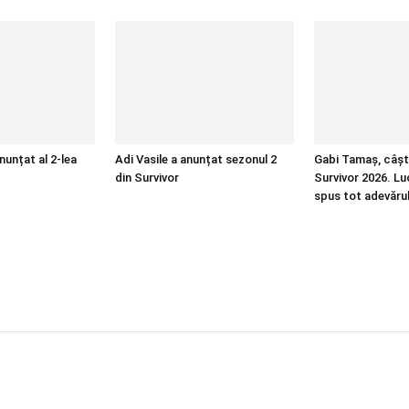
nunțat al 2-lea
Adi Vasile a anunțat sezonul 2
Gabi Tamaș, câșt
din Survivor
Survivor 2026. Lu
spus tot adevăru