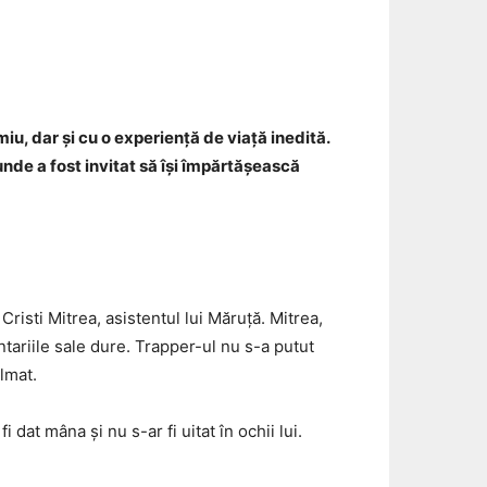
Email
miu, dar și cu o experiență de viață inedită.
unde a fost invitat să își împărtășească
risti Mitrea, asistentul lui Măruță. Mitrea,
ntariile sale dure. Trapper-ul nu s-a putut
ilmat.
dat mâna și nu s-ar fi uitat în ochii lui.