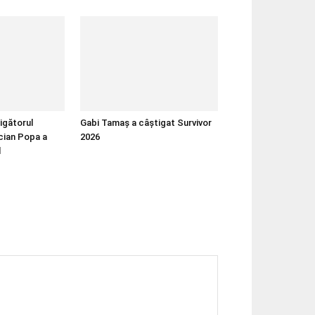
igătorul
Gabi Tamaș a câștigat Survivor
cian Popa a
2026
l