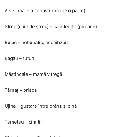
A se înhâi – a se răsturna (pe o parte)
Ştrec (cuie de ştrec) – cale ferată (piroane)
Buiac – nebunatic, nechibzuit
Bagău – tutun
Măştihoaie – mamă vitregă
Târnaţ – prispă
Ujină – gustare între prânz şi cină
Temeteu – cimitir