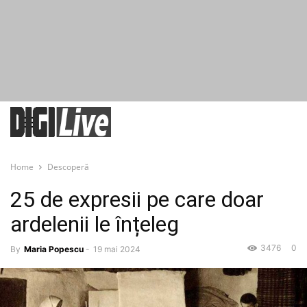
Home
Descoperă
25 de expresii pe care doar
ardelenii le înțeleg
3476
0
By
Maria Popescu
-
19 mai 2024