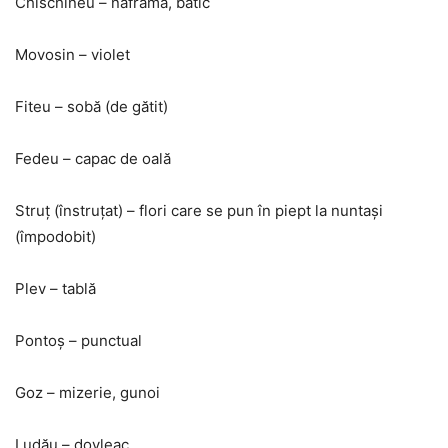
Chischineu – năframă, batic
Movosin – violet
Fiteu – sobă (de gătit)
Fedeu – capac de oală
Struţ (înstruţat) – flori care se pun în piept la nuntaşi
(împodobit)
Plev – tablă
Pontoş – punctual
Goz – mizerie, gunoi
Ludău – dovleac