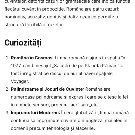
cuvintelor, datorită cazurilor gramaticale care indică funcția
fiecărui cuvânt în propoziție. Româna are patru cazuri:
nominativ, acuzativ, genitiv și dativ, ceea ce permite o
structură flexibilă a frazelor.
Curiozități
Româna în Cosmos
: Limba română a ajuns în spațiu în
1977, când mesajul „Salutări de pe Planeta Pământ” a
fost înregistrat pe discul de aur al navei spațiale
Voyager.
Palindroame și Jocuri de Cuvinte
: Româna are
numeroase palindroame și expresii care se citesc la fel
în ambele sensuri, precum „aer” sau „ele”.
Împrumuturi Moderne
: În era globalizării, limba română
continuă să împrumute cuvinte din engleză, mai ales în
domenii precum tehnologia și afacerile.