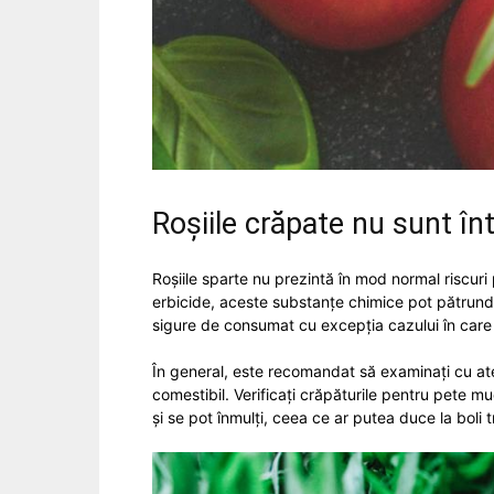
Roșiile crăpate nu sunt î
Roșiile sparte nu prezintă în mod normal riscuri
erbicide, aceste substanțe chimice pot pătrunde 
sigure de consumat cu excepția cazului în care
În general, este recomandat să examinați cu atenț
comestibil. Verificați crăpăturile pentru pete m
și se pot înmulți, ceea ce ar putea duce la boli t