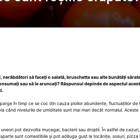
Twitter
WhatsApp
Email
, nerăbdători să faceți o salată, bruschetta sau alte bunătăți sărate
 consumați sau să le aruncați? Răspunsul depinde de aspectul aces
i.
t sparge în timp ce se coc din cauza ploilor abundente, fluctuațiilor d
pla când nivelurile de umiditate sunt mai mari decât normalul. Aceste 
 uneori pot dezvolta mucegai, bacterii sau drojdii. În astfel de cazuri
 sparte sunt comestibile și pot adăuga gust la tocănițe, sosuri, pizza 