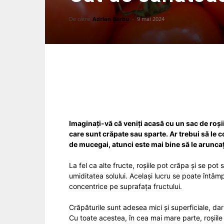
De către
Adrian Barbu
-
9 mai 2024
Facebook
Acțiune
Imaginați-vă că veniți acasă cu un sac de roșii
care sunt crăpate sau sparte. Ar trebui să le
de mucegai, atunci este mai bine să le aruncaț
La fel ca alte fructe, roșiile pot crăpa și se po
umiditatea solului. Același lucru se poate întâm
concentrice pe suprafața fructului.
Crăpăturile sunt adesea mici și superficiale, dar
Cu toate acestea, în cea mai mare parte, roșiile