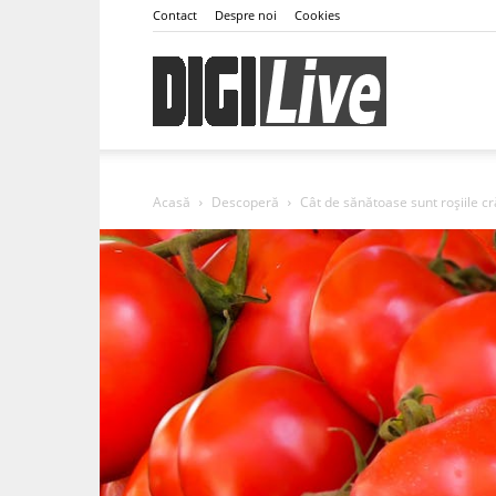
Contact
Despre noi
Cookies
DigiLive
Acasă
Descoperă
Cât de sănătoase sunt roșiile c