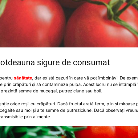
ntotdeauna sigure de consumat
 pentru
sănătate
, dar există cazuri în care vă pot îmbolnăvi. De exem
prin crăpături și să contamineze pulpa. Acest lucru nu se întâmplă în 
 prezintă semne de mucegai, putreziciune sau boli.
ie orice roșii cu crăpături. Dacă fructul arată ferm, plin și miroase p
ucegaite sau moi și alte semne de putreziciune. Dacă observați vreuna,
ransmisibile prin alimente.