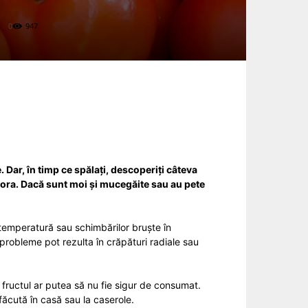
0
947
. Dar, în timp ce spălați, descoperiți câteva
tora. Dacă sunt moi și mucegăite sau au pete
e temperatură sau schimbărilor bruște în
probleme pot rezulta în crăpături radiale sau
, fructul ar putea să nu fie sigur de consumat.
făcută în casă sau la caserole.