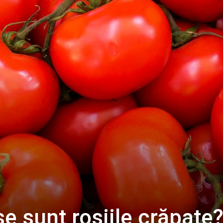
e sunt roșiile crăpate