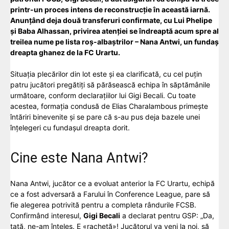
printr-un proces intens de reconstrucție în această iarnă.
Anunțând deja două transferuri confirmate, cu Lui Phelipe
și Baba Alhassan, privirea atenției se îndreaptă acum spre al
treilea nume pe lista roș-albaștrilor – Nana Antwi, un fundaș
dreapta ghanez de la FC Urartu.
Situația plecărilor din lot este și ea clarificată, cu cel puțin
patru jucători pregătiți să părăsească echipa în săptămânile
următoare, conform declarațiilor lui Gigi Becali. Cu toate
acestea, formația condusă de Elias Charalambous primește
întăriri binevenite și se pare că s-au pus deja bazele unei
înțelegeri cu fundașul dreapta dorit.
Cine este Nana Antwi?
Nana Antwi, jucător ce a evoluat anterior la FC Urartu, echipă
ce a fost adversară a Farului în Conference League, pare să
fie alegerea potrivită pentru a completa rândurile FCSB.
Confirmând interesul,
Gigi Becali
a declarat pentru GSP: „Da,
tată, ne-am înțeles. E «rachetă»! Jucătorul va veni la noi, să