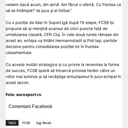
vedem dacă acum, din iarnă. Am făcut o ofertă. Cu Pantea ce
să se întâmple? Va juca și el fotbal.”
Cu o poziție de lider în SuperLigă după 19 etape, FCSB își
propune să-și mențină avansul de cinci puncte față de
următoarea clasată, CFR Cluj. În cele două runde rămase din
acest an, echipa va întâlni Hermannstadt și Poli Iași, partide
decisive pentru consolidarea poziției lor în fruntea
clasamentului.
Cu aceste mutări strategice și cu privire la revenirea la forma
de succes, FCSB speră să întoarcă privirea fanilor către un
viitor mai luminos și să recâștige entuziasmul în jurul echipei în
acest sezon.
Foto:
eurosport.ro
Comentarii Facebook
TAGS
FCSB
Gigi Becali