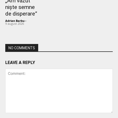
„Am văzut
niște semne
de disperare”
Adrian Barbu
-
9 august 2026
NO COMMENTS
LEAVE A REPLY