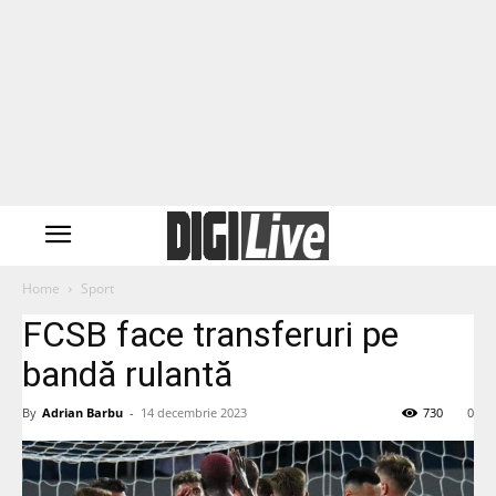
Home
Sport
FCSB face transferuri pe
bandă rulantă
By
Adrian Barbu
-
14 decembrie 2023
730
0