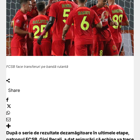
FCSB face transferuri pe bandă rulantă
Share
După o serie de rezultate dezamăgitoare în ultimele etape,
patronul FCSB, Gigi Becali, a dat asigurări că echipa va trece