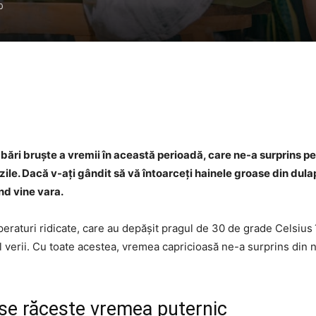
0
Facebook
Twitter
WhatsApp
bări bruște a vremii în această perioadă, care ne-a surprins pe
zile. Dacă v-ați gândit să vă întoarceți hainele groase din dula
nd vine vara.
eraturi ridicate, care au depășit pragul de 30 de grade Celsius 
al verii. Cu toate acestea, vremea capricioasă ne-a surprins din
se răcește vremea puternic