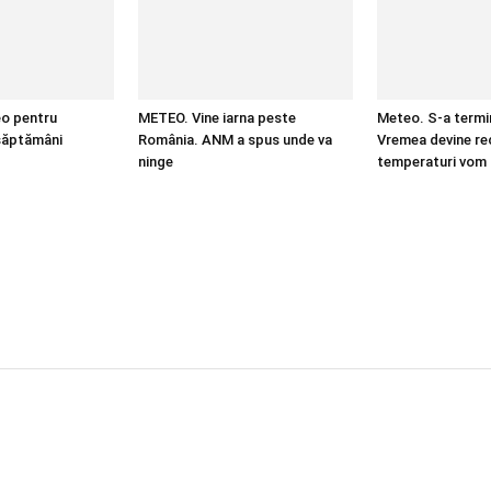
o pentru
METEO. Vine iarna peste
Meteo. S-a termi
săptămâni
România. ANM a spus unde va
Vremea devine re
ninge
temperaturi vom