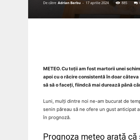
De către
Adrian Barbu
-
17 aprilie 2024
885
Acțiune
METEO. Cu toții am fost martorii unei schim
apoi cu o răcire consistentă în doar câteva 
să să o faceți, fiindcă mai durează până câ
Luni, mulți dintre noi ne-am bucurat de temp
senin păreau să ne ofere un gust anticipat 
în prognoză.
Prognoza meteo arată că 