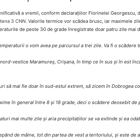
mnificativă a vremii, conform declarațiilor Florinelei Georgescu, 
tena 3 CNN
. Valorile termice vor scădea brusc, iar maximele zi
eraturile de peste 30 de grade înregistrate doar patru zile mai
peraturii o vom avea pe parcursul a trei zile. Va fi o scădere tr
nord-vestice Maramureș, Crișana, în timp ce în sus și în est înc
i să mai fie doar în sud-estul extrem, să zicem în Dobrogea con
a maxime în general între 8 și 18 grade, deci o scădere deosebit 
uri mai multe zile și aria precipitațiilor se va extinde și ea od
epând de mâine, tot din partea de vest a teritoriului, și este de 