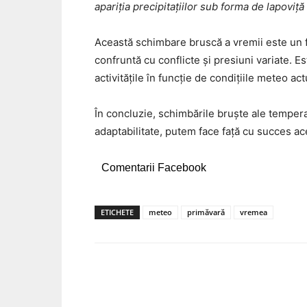
apariția precipitațiilor sub forma de lapoviț
Această schimbare bruscă a vremii este un f
confruntă cu conflicte și presiuni variate. E
activitățile în funcție de condițiile meteo act
În concluzie, schimbările bruște ale temperat
adaptabilitate, putem face față cu succes ac
Comentarii Facebook
ETICHETE
meteo
primăvară
vremea
Acțiune