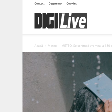
Contact
Despre noi
Cookies
DigiLive
Acasă
Meteo
METEO. Se schimbă vremea la 180 