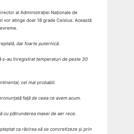
director al Administrației Naționale de
lei vor atinge doar 18 grade Celsius. Această
 devreme.
eptată, dar foarte puternică.
ă s-au înregistrat temperaturi de peste 30
tinental, cel mai probabil.
de pronunțată față de ceea ce avem acum.
ată cu pătrunderea masei de aer rece.
așteptat ca răcirea să se concretizeze și prin