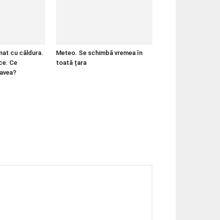
nat cu căldura.
Meteo. Se schimbă vremea în
ce. Ce
toată țara
 avea?