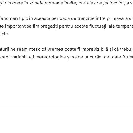
ă și ninsoare în zonele montane înalte, mai ales de joi încolo”
, a 
enomen tipic în această perioadă de tranziție între primăvară ș
ste important să fim pregătiți pentru aceste fluctuații ale temper
uale.
urii ne reamintesc că vremea poate fi imprevizibilă și că trebuie
estor variabilități meteorologice și să ne bucurăm de toate frumu