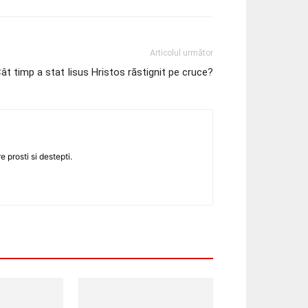
Articolul următor
ât timp a stat Iisus Hristos răstignit pe cruce?
 prosti si destepti.