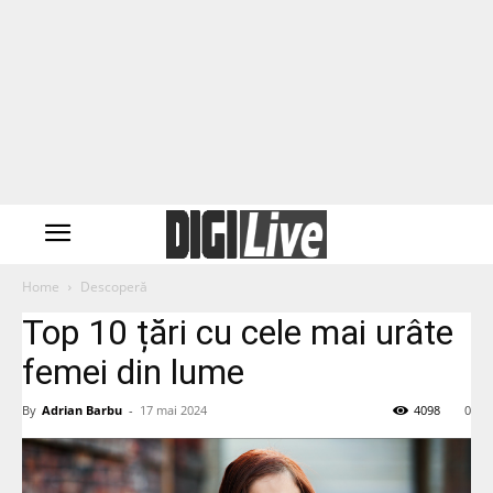
Home
Descoperă
Top 10 țări cu cele mai urâte
femei din lume
By
Adrian Barbu
-
17 mai 2024
4098
0