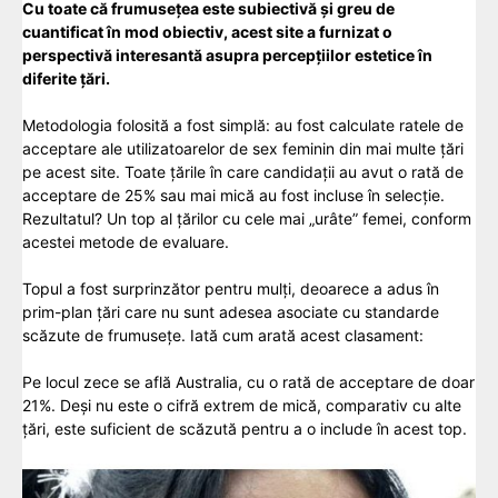
Cu toate că frumusețea este subiectivă și greu de
cuantificat în mod obiectiv, acest site a furnizat o
perspectivă interesantă asupra percepțiilor estetice în
diferite țări.
Metodologia folosită a fost simplă: au fost calculate ratele de
acceptare ale utilizatoarelor de sex feminin din mai multe țări
pe acest site. Toate țările în care candidații au avut o rată de
acceptare de 25% sau mai mică au fost incluse în selecție.
Rezultatul? Un top al țărilor cu cele mai „urâte” femei, conform
acestei metode de evaluare.
Topul a fost surprinzător pentru mulți, deoarece a adus în
prim-plan țări care nu sunt adesea asociate cu standarde
scăzute de frumusețe. Iată cum arată acest clasament:
Pe locul zece se află Australia, cu o rată de acceptare de doar
21%. Deși nu este o cifră extrem de mică, comparativ cu alte
țări, este suficient de scăzută pentru a o include în acest top.