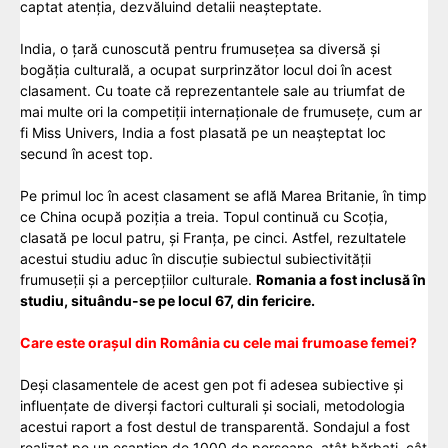
captat atenția, dezvăluind detalii neașteptate.
India, o țară cunoscută pentru frumusețea sa diversă și
bogăția culturală, a ocupat surprinzător locul doi în acest
clasament. Cu toate că reprezentantele sale au triumfat de
mai multe ori la competiții internaționale de frumusețe, cum ar
fi Miss Univers, India a fost plasată pe un neașteptat loc
secund în acest top.
Pe primul loc în acest clasament se află Marea Britanie, în timp
ce China ocupă poziția a treia. Topul continuă cu Scoția,
clasată pe locul patru, și Franța, pe cinci. Astfel, rezultatele
acestui studiu aduc în discuție subiectul subiectivității
frumuseții și a percepțiilor culturale.
Romania a fost inclusă în
studiu, situându-se pe locul 67, din fericire.
Care este orașul din România cu cele mai frumoase femei?
Deși clasamentele de acest gen pot fi adesea subiective și
influențate de diverși factori culturali și sociali, metodologia
acestui raport a fost destul de transparentă. Sondajul a fost
realizat pe un eșantion de 1000 de persoane, atât bărbați, cât